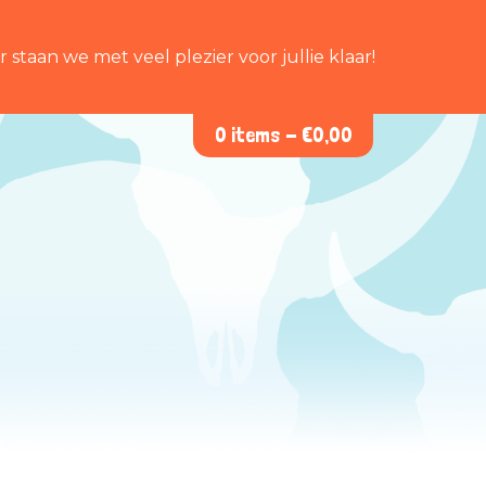
staan we met veel plezier voor jullie klaar!
0 items -
€
0,00