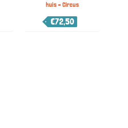
huis – Circus
€
72,50