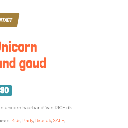
NTACT
Unicorn
and goud
,90
Een unicorn haarband! Van RICE dk.
ieën:
Kids
,
Party
,
Rice dk
,
SALE
,