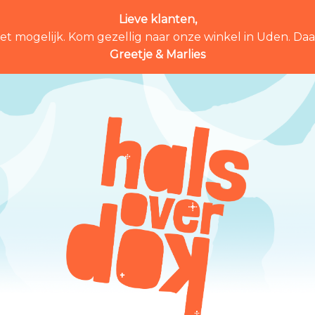
Lieve klanten,
et mogelijk. Kom gezellig naar onze winkel in Uden. Daar 
Greetje & Marlies