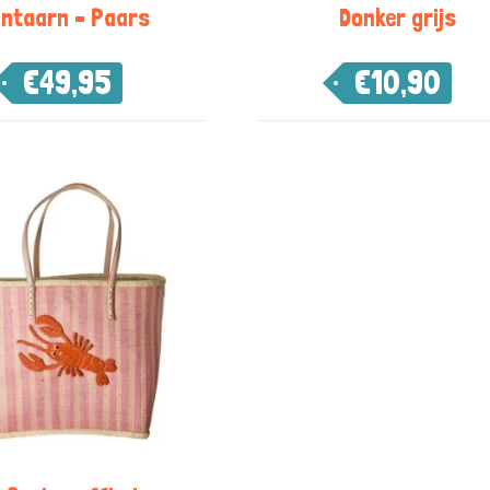
antaarn – Paars
Donker grijs
€
49,95
€
10,90