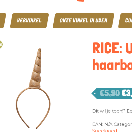
WEBWINKEL
ONZE WINKEL IN UDEN
CO
RICE: 
!
haarb
€
5,90
€
3
Dit wil je toch!? 
EAN:
N/A
Categor
Speelgoed