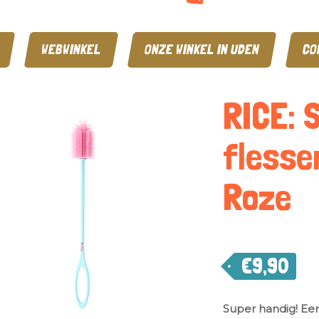
WEBWINKEL
ONZE WINKEL IN UDEN
CO
RICE: S
flesse
Roze
€
9,90
Super handig! Een 