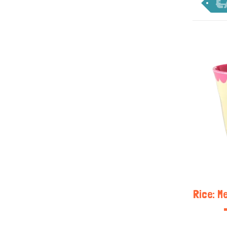
€
Rice: M