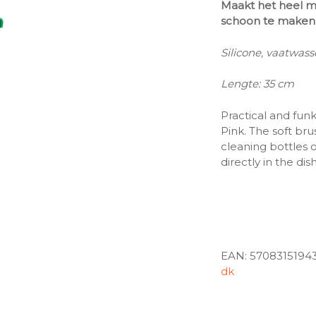
Maakt het heel ma
schoon te maken
Silicone, vaatwas
Lengte: 35 cm
Practical and funk
Pink. The soft br
cleaning bottles 
directly in the di
EAN:
5708315194
dk