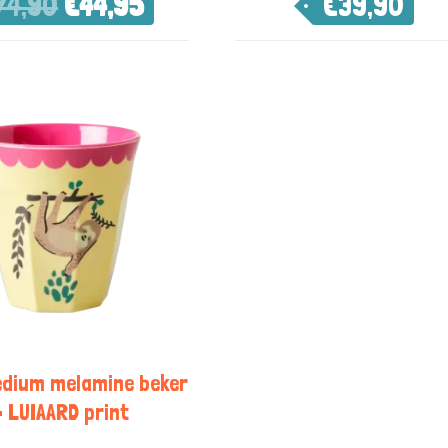
74,90
€
44,95
€
39,90
edium melamine beker
– LUIAARD print