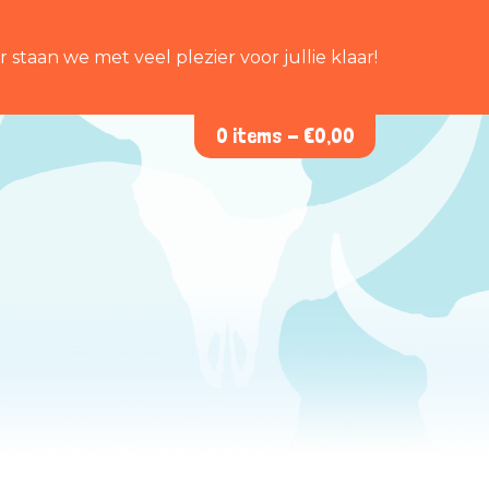
staan we met veel plezier voor jullie klaar!
0 items -
€
0,00