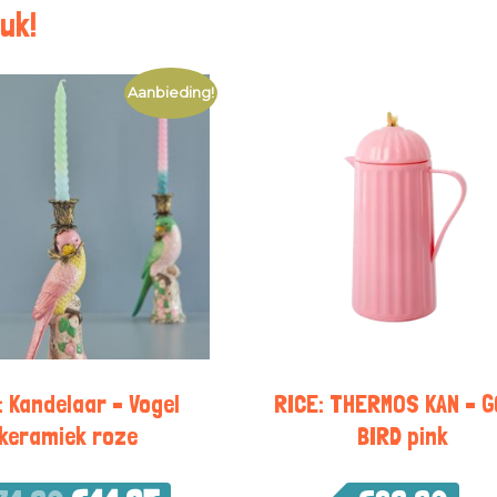
uk!
Aanbieding!
: Kandelaar – Vogel
RICE: THERMOS KAN – 
keramiek roze
BIRD pink