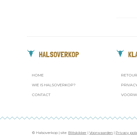
HALSOVERKOP
KL
HOME
RETOU
WIE IS HALSOVERKOP?
PRIVAC
CONTACT
VOORW
© Halsoverkop | site:
Blitskikker
|
Voorwaarden
|
Privacy poli