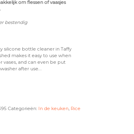
kkelijk om flessen of vaasjes
.
ser bestendig
y silicone bottle cleaner in Taffy
ushed makes it easy to use when
or vases, and can even be put
shwasher after use…
395
Categorieën:
In de keuken
,
Rice