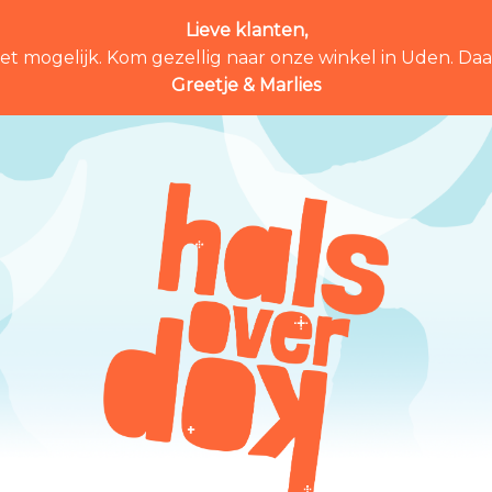
Lieve klanten,
et mogelijk. Kom gezellig naar onze winkel in Uden. Daar 
Greetje & Marlies