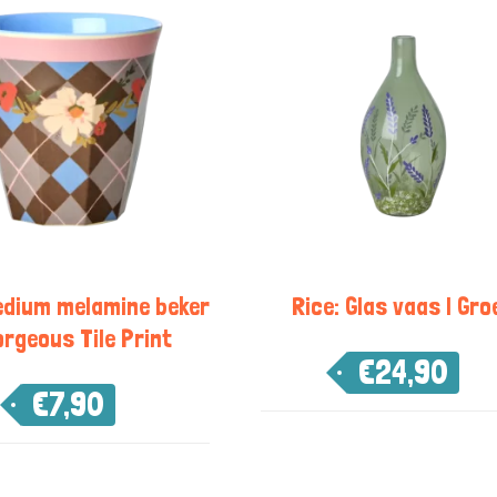
edium melamine beker
Rice: Glas vaas | Gro
orgeous Tile Print
€
24,90
€
7,90