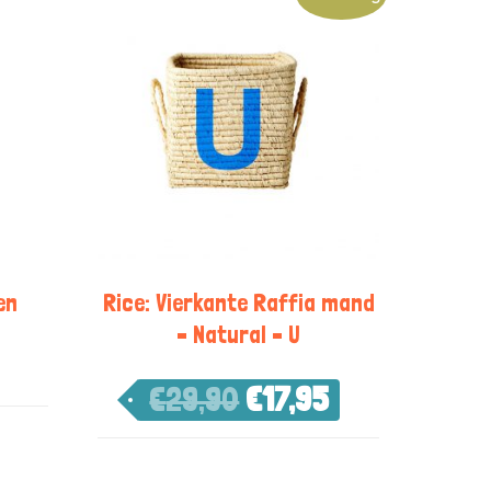
en
Rice: Vierkante Raffia mand
– Natural – U
€
29,90
€
17,95