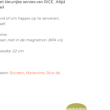
t kleurrijke servies van RICE. Altijd
el!
ord of om hapjes op te serveren.
at!
ine.
er, niet in de magnetron. BPA vrij.
reedte: 22 cm
ieën:
Borden
,
Melamine
,
Rice dk
Aanbieding!