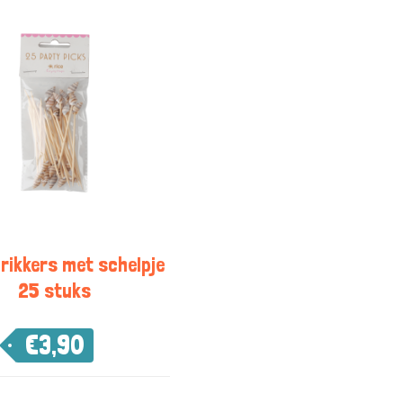
Prikkers met schelpje
25 stuks
€
3,90