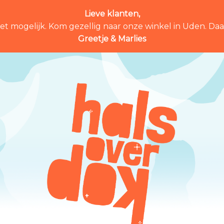
Lieve klanten,
et mogelijk. Kom gezellig naar onze winkel in Uden. Daar 
Greetje & Marlies