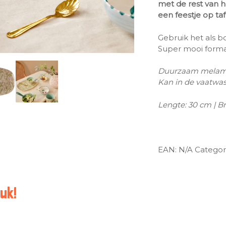
met de rest van he
een feestje op taf
Gebruik het als b
Super mooi forma
Duurzaam melam
Kan in de vaatwass
Lengte: 30 cm | B
EAN:
N/A
Categor
uk!