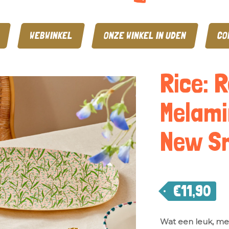
WEBWINKEL
ONZE WINKEL IN UDEN
CO
Rice: 
Melami
New Sn
€
11,90
Wat een leuk, me