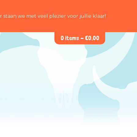
staan we met veel plezier voor jullie klaar!
0 items -
€
0,00