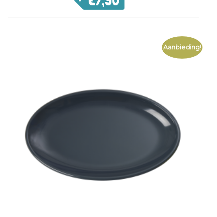
€
7,90
Aanbieding!