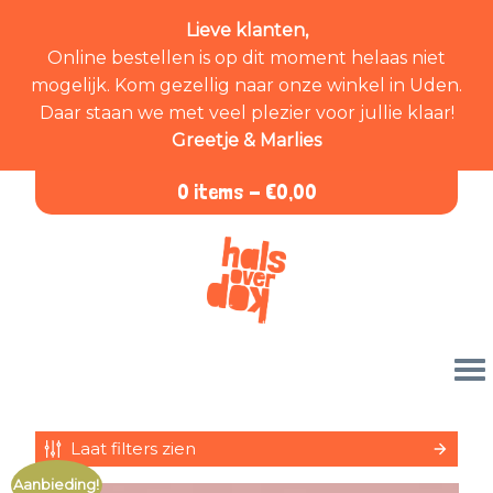
Lieve klanten,
Online bestellen is op dit moment helaas niet
mogelijk. Kom gezellig naar onze winkel in Uden.
Daar staan we met veel plezier voor jullie klaar!
Greetje & Marlies
0 items -
€
0,00
Laat filters zien
Aanbieding!