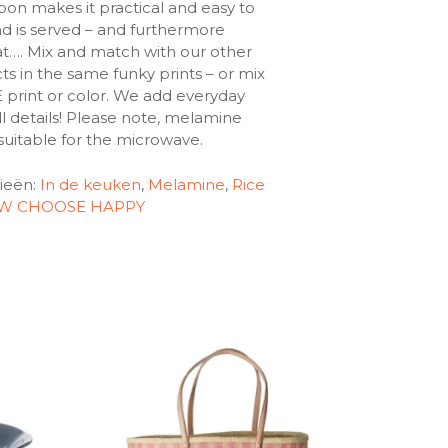
oon makes it practical and easy to
d is served – and furthermore
 at…. Mix and match with our other
 in the same funky prints – or mix
 print or color. We add everyday
l details! Please note, melamine
suitable for the microwave.
ieën:
In de keuken
,
Melamine
,
Rice
UW CHOOSE HAPPY