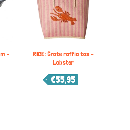
om –
RICE: Grote raffia tas –
Lobster
€
55,95