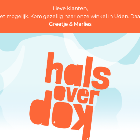
Lieve klanten,
et mogelijk. Kom gezellig naar onze winkel in Uden. Daar 
Greetje & Marlies