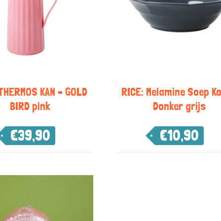
 THERMOS KAN – GOLD
RICE: Melamine Soep K
BIRD pink
Donker grijs
€
39,90
€
10,90