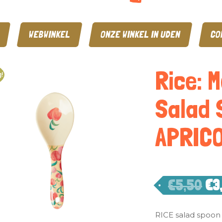
WEBWINKEL
ONZE WINKEL IN UDEN
CO
Rice: 
!
Salad 
APRICO
€
5,50
€
3
RICE salad spoon 