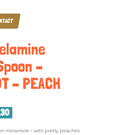
NTACT
Melamine
Spoon –
T – PEACH
,30
in melamine – with pretty peaches.