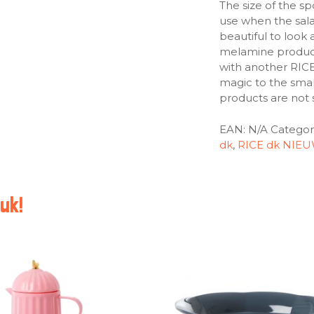
The size of the sp
use when the sala
beautiful to look
melamine products
with another RICE
magic to the smal
products are not 
EAN:
N/A
Categor
dk
,
RICE dk NIE
uk!