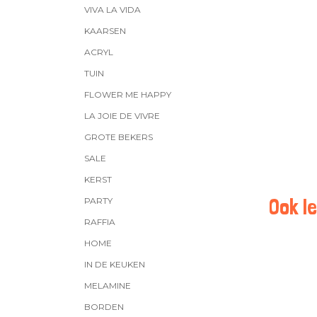
VIVA LA VIDA
KAARSEN
ACRYL
TUIN
FLOWER ME HAPPY
LA JOIE DE VIVRE
GROTE BEKERS
SALE
KERST
Ook le
PARTY
RAFFIA
HOME
IN DE KEUKEN
MELAMINE
BORDEN