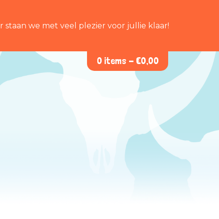
staan we met veel plezier voor jullie klaar!
0 items -
€
0,00