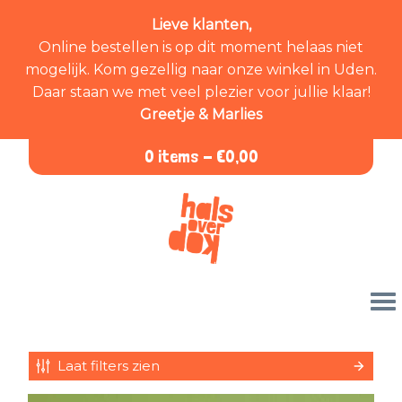
Lieve klanten,
Online bestellen is op dit moment helaas niet
mogelijk. Kom gezellig naar onze winkel in Uden.
Daar staan we met veel plezier voor jullie klaar!
Greetje & Marlies
0 items -
€
0,00
Laat filters zien