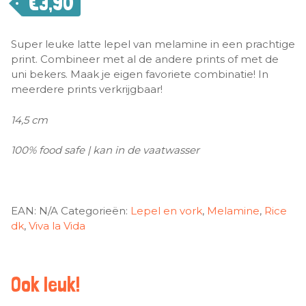
€
3,90
Super leuke latte lepel van melamine in een prachtige
print. Combineer met al de andere prints of met de
uni bekers. Maak je eigen favoriete combinatie! In
meerdere prints verkrijgbaar!
14,5 cm
100% food safe | kan in de vaatwasser
EAN:
N/A
Categorieën:
Lepel en vork
,
Melamine
,
Rice
dk
,
Viva la Vida
Ook leuk!