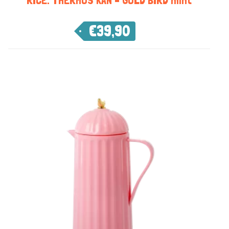
RICE: THERMOS KAN – GOLD BIRD mint
€
39,90