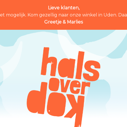
Lieve klanten,
et mogelijk. Kom gezellig naar onze winkel in Uden. Daar 
Greetje & Marlies