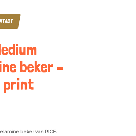
NTACT
Medium
ne beker –
 print
elamine beker van RICE.