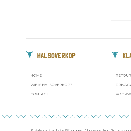
HALSOVERKOP
KL
HOME
RETOU
WIE IS HALSOVERKOP?
PRIVAC
CONTACT
VOORW
© Halsoverkop | site:
Blitskikker
|
Voorwaarden
|
Privacy poli