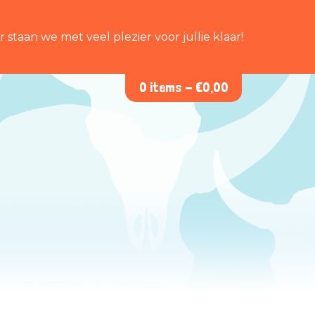
staan we met veel plezier voor jullie klaar!
0 items -
€
0,00