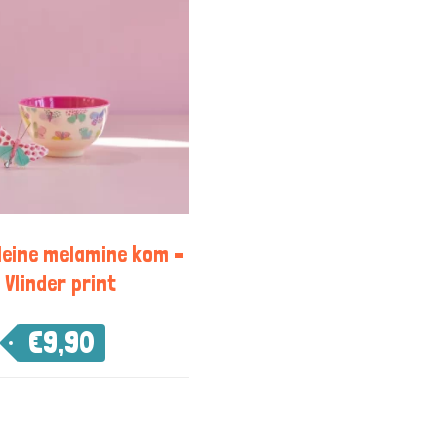
Kleine melamine kom –
Vlinder print
€
9,90