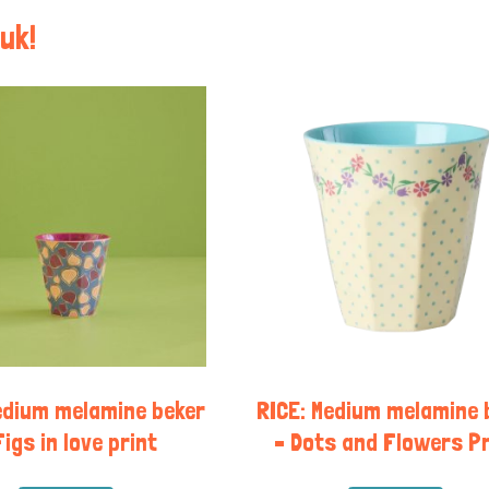
uk!
edium melamine beker
RICE: Medium melamine 
Figs in love print
– Dots and Flowers Pr