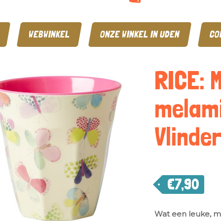
WEBWINKEL
ONZE WINKEL IN UDEN
CO
RICE: 
melami
Vlinder
€
7,90
Wat een leuke, m