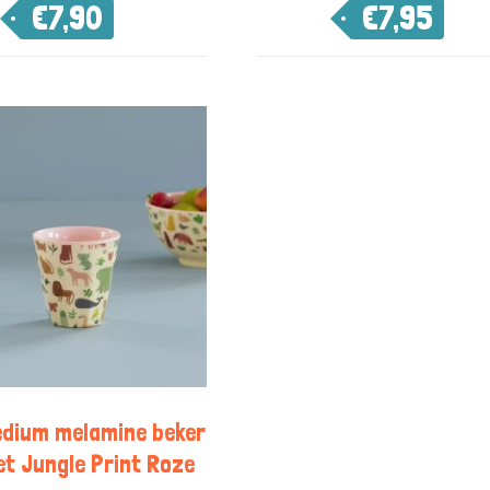
€
7,90
€
7,95
edium melamine beker
t Jungle Print Roze