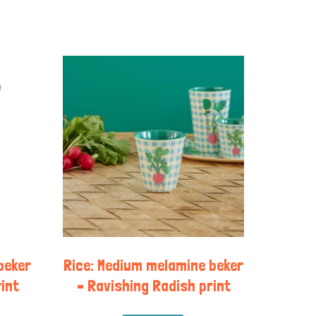
beker
Rice: Medium melamine beker
int
– Ravishing Radish print