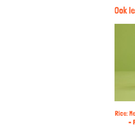
Ook le
Rice: M
– 