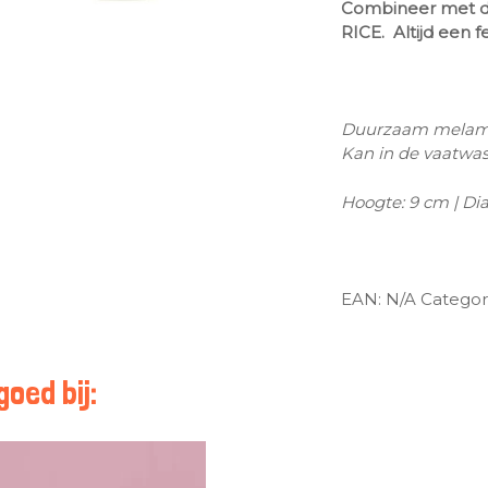
Combineer met de 
RICE. Altijd een fe
Duurzaam melam
Kan in de vaatwass
Hoogte: 9 cm | Di
EAN:
N/A
Categor
oed bij: