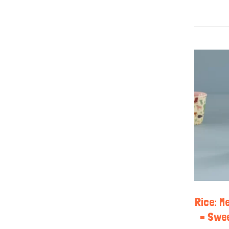
Rice: M
– Swee