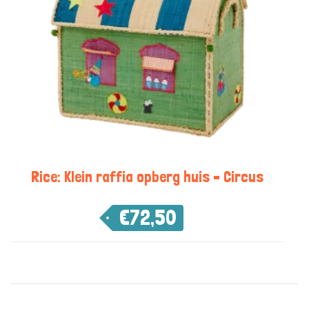
Rice: Klein raffia opberg huis – Circus
€
72,50