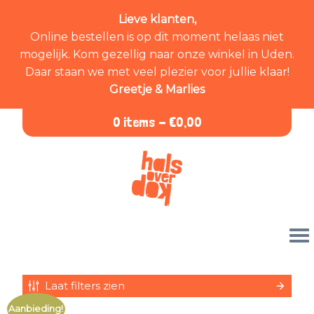
Lieve klanten,
Online bestellen is op dit moment helaas niet
mogelijk. Kom gezellig naar onze winkel in Uden.
Daar staan we met veel plezier voor jullie klaar!
Greetje & Marlies
0 items -
€
0,00
Laat filters zien
Aanbieding!