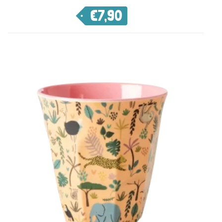
€
7,90