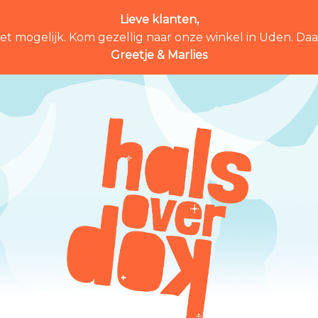
Lieve klanten,
et mogelijk. Kom gezellig naar onze winkel in Uden. Daar 
Greetje & Marlies