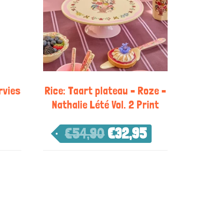
rvies
Rice: Taart plateau – Roze –
Nathalie Lété Vol. 2 Print
€
54,90
€
32,95