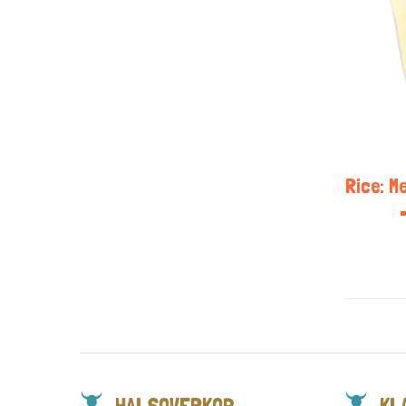
Rice: M
HALSOVERKOP
KL