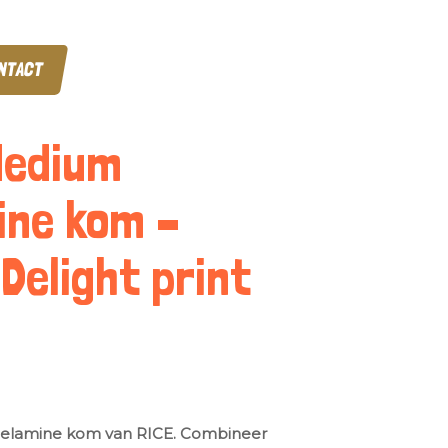
NTACT
Medium
ne kom –
 Delight print
melamine kom van RICE. Combineer