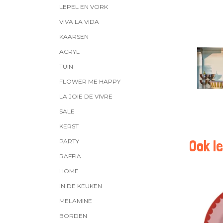
LEPEL EN VORK
VIVA LA VIDA
KAARSEN
ACRYL
TUIN
FLOWER ME HAPPY
LA JOIE DE VIVRE
SALE
KERST
Ook le
PARTY
RAFFIA
HOME
IN DE KEUKEN
MELAMINE
BORDEN