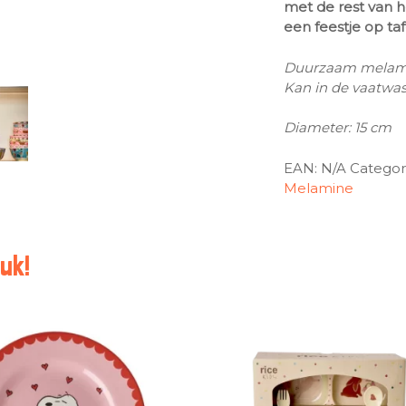
met de rest van he
een feestje op taf
Duurzaam melam
Kan in de vaatwass
Diameter: 15 cm
EAN:
N/A
Categor
Melamine
uk!