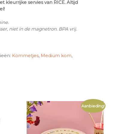
t kleurrijke servies van RICE. Altijd
el!
ine.
er, niet in de magnetron. BPA vrij.
ieën:
Kommetjes
,
Medium kom
,
Aanbieding!