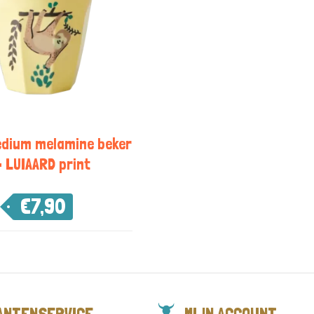
edium melamine beker
– LUIAARD print
€
7,90
ANTENSERVICE
MIJN ACCOUNT