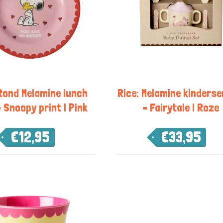
 Rond Melamine lunch
Rice: Melamine kinderse
 Snoopy print | Pink
– Fairytale | Roze
€
12,95
€
33,95