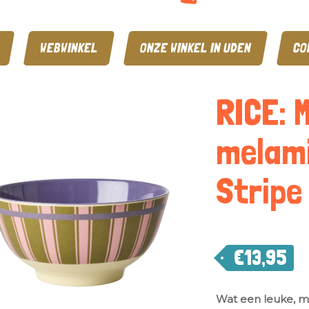
WEBWINKEL
ONZE WINKEL IN UDEN
CO
RICE: 
melami
Stripe
€
13,95
Wat een leuke, 