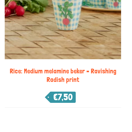
Rice: Medium melamine beker – Ravishing
Radish print
€
7,50