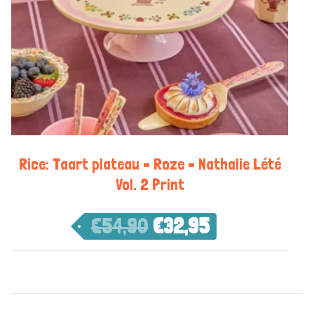
Rice: Taart plateau – Roze – Nathalie Lété
Vol. 2 Print
€
54,90
€
32,95