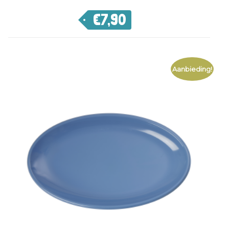
€
7,90
Aanbieding!