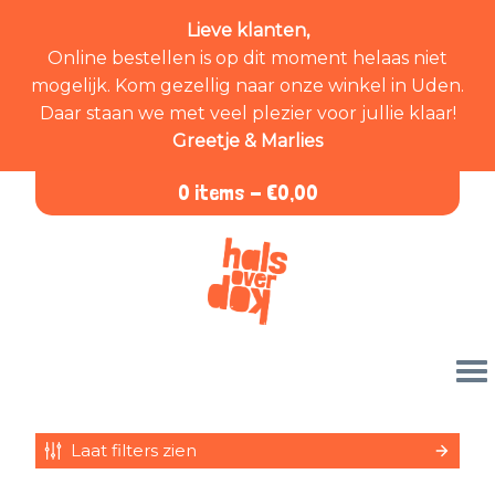
Lieve klanten,
Online bestellen is op dit moment helaas niet
mogelijk. Kom gezellig naar onze winkel in Uden.
Daar staan we met veel plezier voor jullie klaar!
Greetje & Marlies
0 items -
€
0,00
Laat filters zien