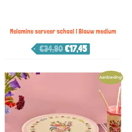
Melamine serveer schaal | Blauw medium
€
34,90
€
17,45
Aanbieding!