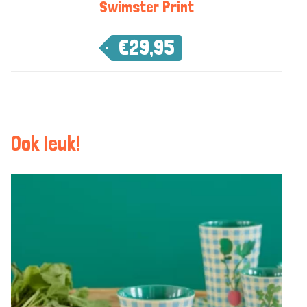
Swimster Print
€
29,95
Ook leuk!