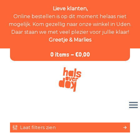
Lieve klanten,
Online bestellen is op dit moment helaas niet
mogelijk. Kom gezellig naar onze winkel in Uden.
Daar staan we met veel plezier voor jullie klaar!
Greetje & Marlies
0 items -
€
0,00
Laat filters zien