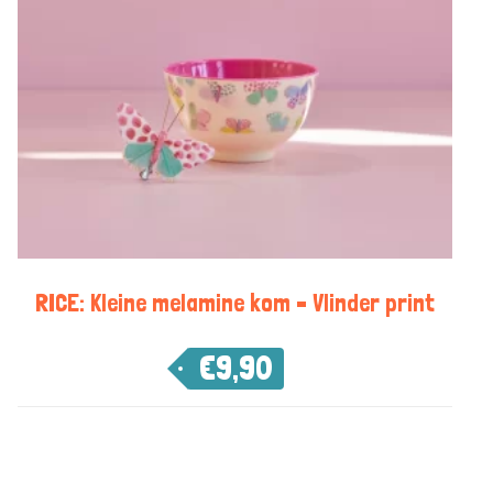
RICE: Kleine melamine kom – Vlinder print
€
9,90