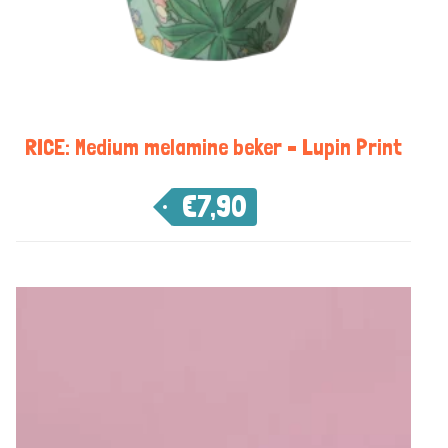
RICE: Medium melamine beker – Lupin Print
€
7,90