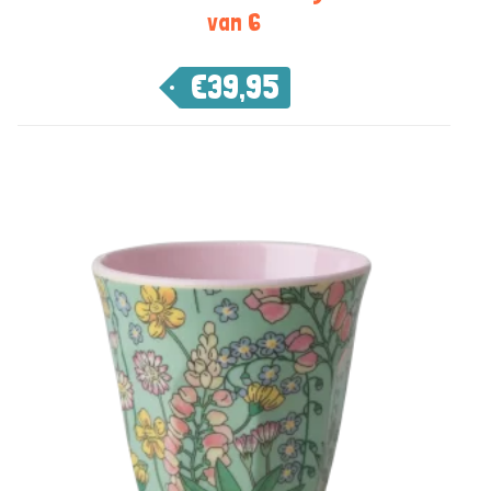
van 6
€
39,95