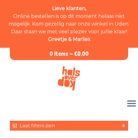
Lieve klanten,
Online bestellen is op dit moment helaas niet
mogelijk. Kom gezellig naar onze winkel in Uden.
Daar staan we met veel plezier voor jullie klaar!
Greetje & Marlies
0 items -
€
0,00
Laat filters zien