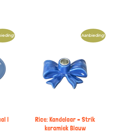
ieding!
Aanbieding!
al |
Rice: Kandelaar – Strik
keramiek Blauw