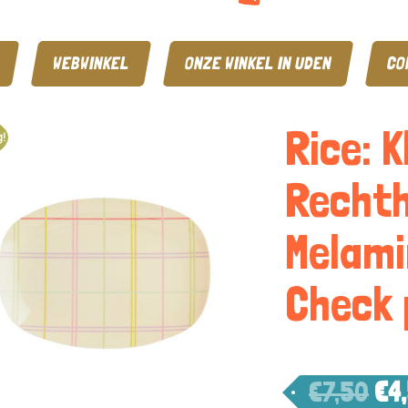
WEBWINKEL
ONZE WINKEL IN UDEN
CO
Rice: K
!
Rechth
Melami
Check 
€
7,50
€
4