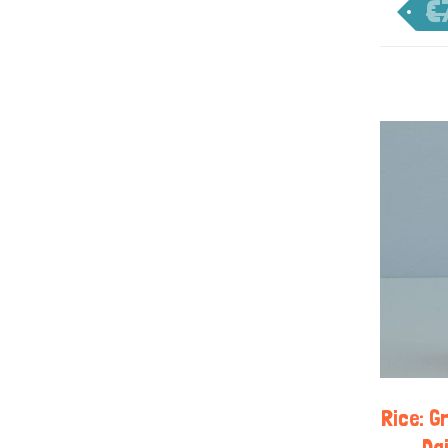
€
Rice: G
Da