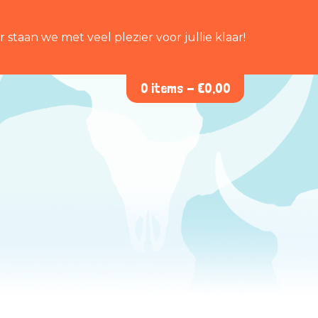
staan we met veel plezier voor jullie klaar!
0 items -
€
0,00