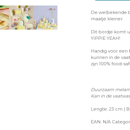
De welbekende bo
maatje kleiner.
Dit bordje komt ui
YIPPIE YEAH!
Handig voor een b
kunnen in de vaat
zijn 100% food-saf
Duurzaam melam
Kan in de vaatwass
Lengte: 23 cm | B
EAN:
N/A
Categor