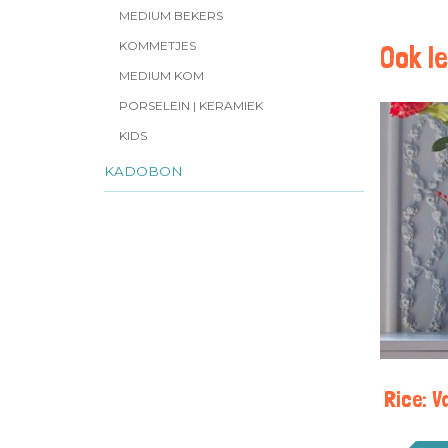
MEDIUM BEKERS
KOMMETJES
Ook le
MEDIUM KOM
PORSELEIN | KERAMIEK
KIDS
KADOBON
Rice: 