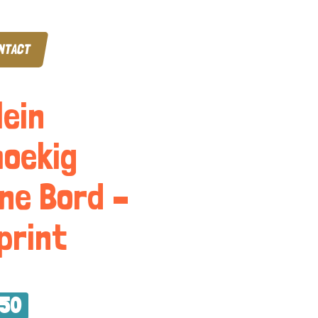
NTACT
lein
oekig
ne Bord –
print
,50