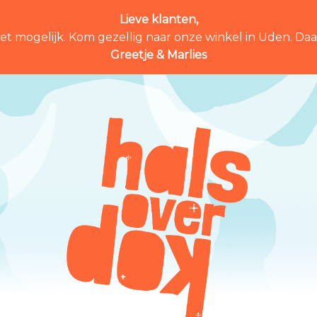
Lieve klanten,
et mogelijk. Kom gezellig naar onze winkel in Uden. Daar 
Greetje & Marlies