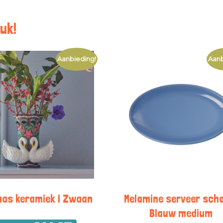
uk!
Aanbieding!
Aanb
Vaas keramiek | Zwaan
Melamine serveer scha
Blauw medium