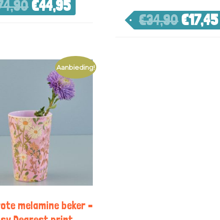
74,90
€
44,95
€
34,90
€
17,45
Aanbieding!
rote melamine beker –
isy Dearest print