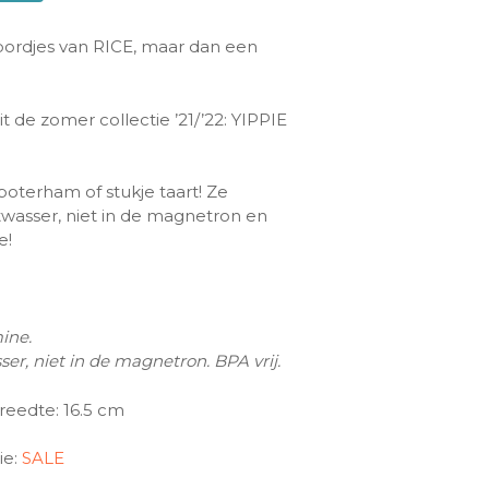
rdjes van RICE, maar dan een
t de zomer collectie ’21/’22: YIPPIE
oterham of stukje taart! Ze
wasser, niet in de magnetron en
e!
ine.
er, niet in de magnetron. BPA vrij.
reedte: 16.5 cm
ie:
SALE