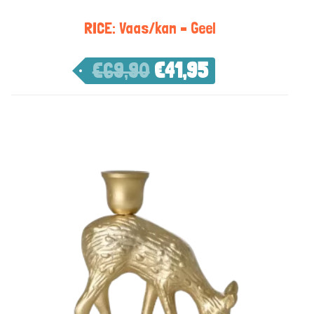
RICE: Vaas/kan – Geel
€
69,90
€
41,95