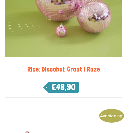
Rice: Discobal: Groot | Roze
€
48,90
Aanbieding!