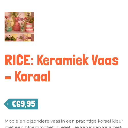
RICE: Keramiek Vaas
– Koraal
€
69,95
Mooie en bijzondere vaas in een prachtige koraal kleur
met een bloemmotief in reliëf. De kan is van keramiek