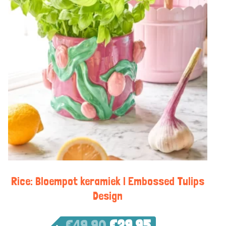
Rice: Bloempot keramiek | Embossed Tulips
Design
€
49,90
€
29,95