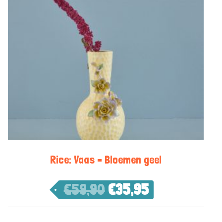
Rice: Vaas – Bloemen geel
€
59,90
€
35,95