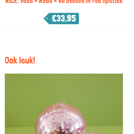
RICE: Vaas – Rood – We believe in red lipstick
€
33,95
Ook leuk!