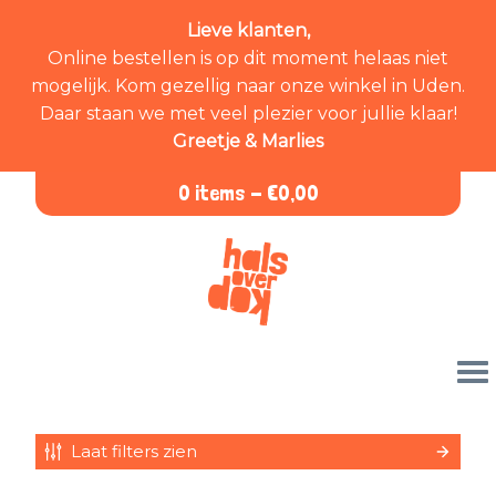
Lieve klanten,
Online bestellen is op dit moment helaas niet
mogelijk. Kom gezellig naar onze winkel in Uden.
Daar staan we met veel plezier voor jullie klaar!
Greetje & Marlies
0 items -
€
0,00
Laat filters zien