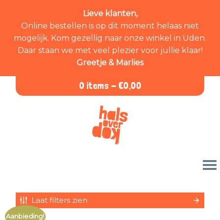
Lieve klanten,
Online bestellen is op dit moment helaas niet
mogelijk. Kom gezellig naar onze winkel in Uden.
Daar staan we met veel plezier voor jullie klaar!
Greetje & Marlies
0 items -
€
0,00
Laat filters zien
Aanbieding!