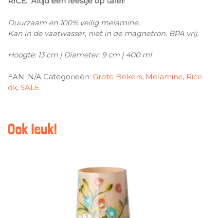
RICE. Altijd een feestje op tafel!
Duurzaam en 100% veilig melamine.
Kan in de vaatwasser, niet in de magnetron. BPA vrij.
Hoogte: 13 cm | Diameter: 9 cm | 400 ml
EAN:
N/A
Categorieën:
Grote Bekers
,
Melamine
,
Rice
dk
,
SALE
Ook leuk!