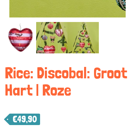
Rice: Discobal: Groot
Hart | Roze
€
49,90