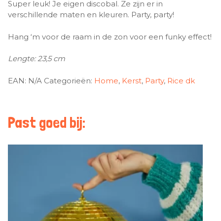
Super leuk! Je eigen discobal. Ze zijn er in
verschillende maten en kleuren. Party, party!
Hang ‘m voor de raam in de zon voor een funky effect!
Lengte: 23,5 cm
EAN:
N/A
Categorieën:
Home
,
Kerst
,
Party
,
Rice dk
Past goed bij: