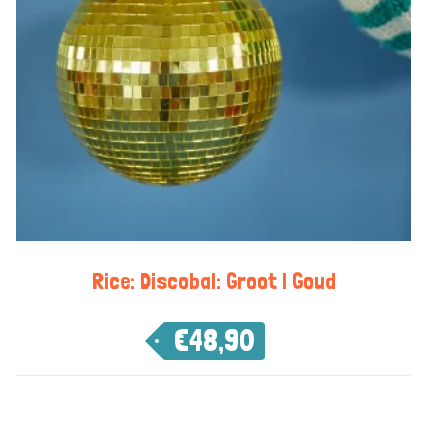
Rice: Discobal: Groot | Goud
€
48,90