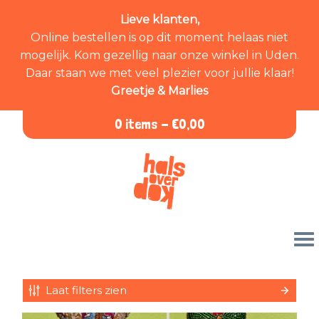
Lieve klanten,
Online bestellen is op dit moment helaas niet
mogelijk. Kom gezellig naar onze winkel in Uden.
Daar staan we met veel plezier voor jullie klaar!
Greetje & Marlies
0 items -
€
0,00
Laat filters zien