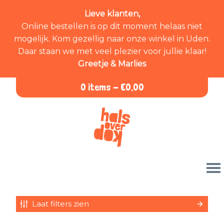
Lieve klanten,
Online bestellen is op dit moment helaas niet
mogelijk. Kom gezellig naar onze winkel in Uden.
Daar staan we met veel plezier voor jullie klaar!
Greetje & Marlies
0 items -
€
0,00
Laat filters zien