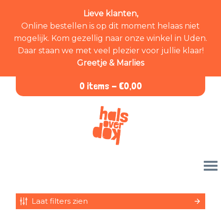
Lieve klanten,
Online bestellen is op dit moment helaas niet
mogelijk. Kom gezellig naar onze winkel in Uden.
Daar staan we met veel plezier voor jullie klaar!
Greetje & Marlies
0 items -
€
0,00
Laat filters zien