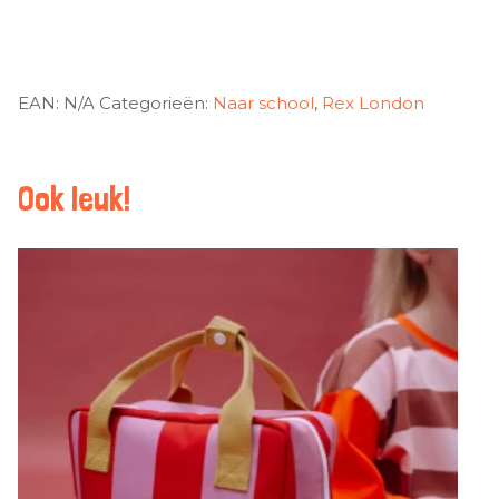
EAN:
N/A
Categorieën:
Naar school
,
Rex London
Ook leuk!