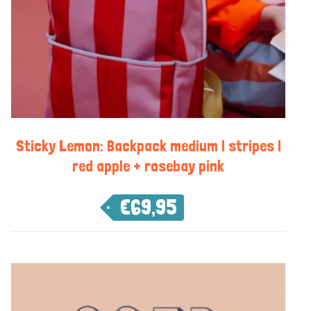
Sticky Lemon: Backpack medium | stripes |
red apple + rosebay pink
€
69,95