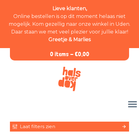
Lieve klanten,
Online bestellen is op dit moment helaas niet
mogelijk. Kom gezellig naar onze winkel in Uden.
Daar staan we met veel plezier voor jullie klaar!
Greetje & Marlies
0 items -
€
0,00
Laat filters zien