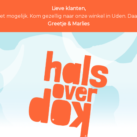
Lieve klanten,
et mogelijk. Kom gezellig naar onze winkel in Uden. Daar 
Greetje & Marlies