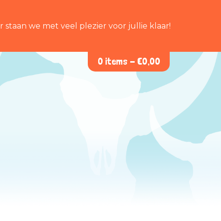
staan we met veel plezier voor jullie klaar!
0 items -
€
0,00