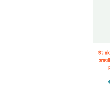
Stic
small