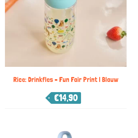
Rice: Drinkfles – Fun Fair Print | Blauw
€
14,90