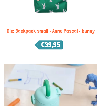
Ole: Backpack small • Anne Pascal • bunny
€
39,95