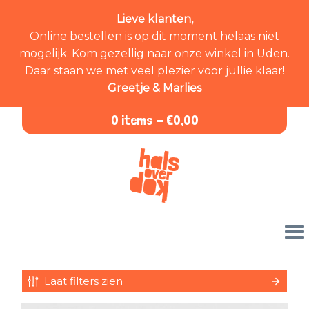
Lieve klanten,
Online bestellen is op dit moment helaas niet
mogelijk. Kom gezellig naar onze winkel in Uden.
Daar staan we met veel plezier voor jullie klaar!
Greetje & Marlies
0 items -
€
0,00
Laat filters zien