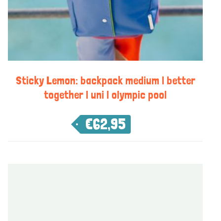
Sticky Lemon: backpack medium | better
together | uni | olympic pool
€
62,95