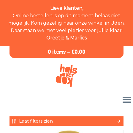
Lieve klanten,
Online bestellen is op dit moment helaas niet
mogelijk. Kom gezellig naar onze winkel in Uden.
Daar staan we met veel plezier voor jullie klaar!
Greetje & Marlies
0 items -
€
0,00
Laat filters zien