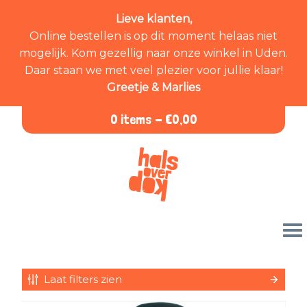
Lieve klanten,
Online bestellen is op dit moment helaas niet
mogelijk. Kom gezellig naar onze winkel in Uden.
Daar staan we met veel plezier voor jullie klaar!
Greetje & Marlies
0 items -
€
0,00
Laat filters zien