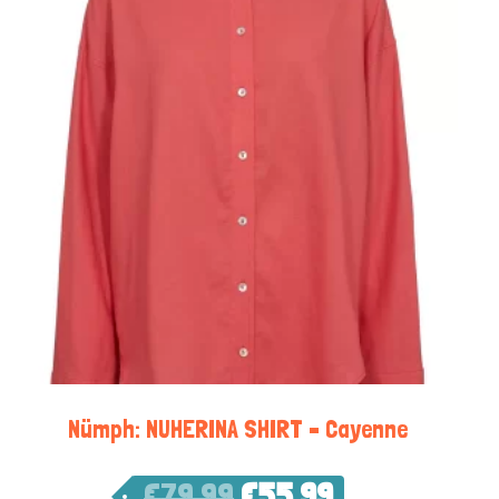
Nümph: NUHERINA SHIRT – Cayenne
€
79,99
€
55,99