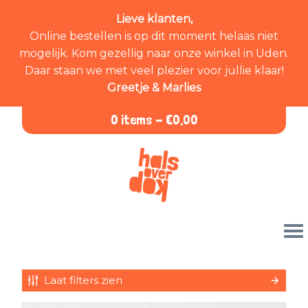
Lieve klanten,
Online bestellen is op dit moment helaas niet
mogelijk. Kom gezellig naar onze winkel in Uden.
Daar staan we met veel plezier voor jullie klaar!
Greetje & Marlies
0 items -
€
0,00
Laat filters zien