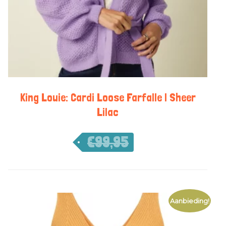
King Louie: Cardi Loose Farfalle | Sheer
Lilac
€
99,95
€
69,97
Aanbieding!