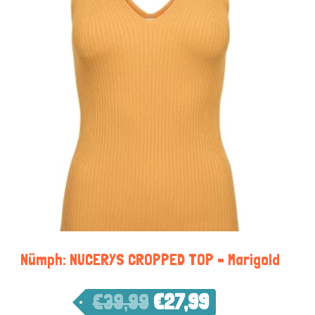
Nümph: NUCERYS CROPPED TOP – Marigold
€
39,99
€
27,99