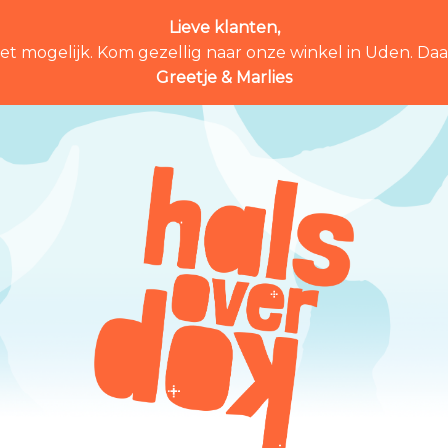
Lieve klanten,
et mogelijk. Kom gezellig naar onze winkel in Uden. Daar 
Greetje & Marlies