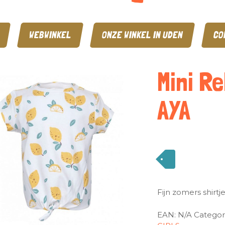
WEBWINKEL
ONZE WINKEL IN UDEN
CO
Mini Re
AYA
Fijn zomers shirtje
EAN:
N/A
Categor