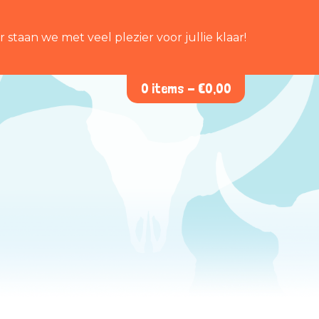
staan we met veel plezier voor jullie klaar!
0 items -
€
0,00