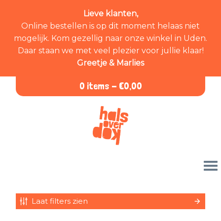
Lieve klanten,
Online bestellen is op dit moment helaas niet
mogelijk. Kom gezellig naar onze winkel in Uden.
Daar staan we met veel plezier voor jullie klaar!
Greetje & Marlies
0 items -
€
0,00
Laat filters zien