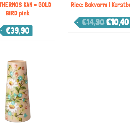
 THERMOS KAN – GOLD
Rice: Bakvorm | Kerst
BIRD pink
€
14,90
€
10,40
€
39,90