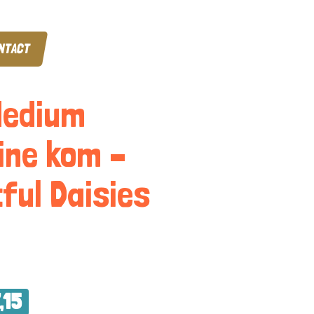
NTACT
Medium
ne kom –
tful Daisies
,15