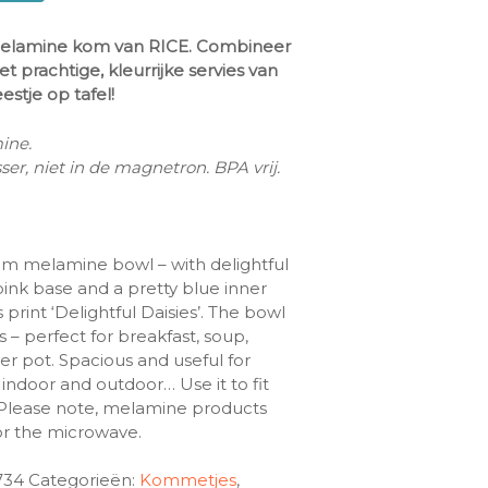
melamine kom van RICE. Combineer
t prachtige, kleurrijke servies van
estje op tafel!
ine.
er, niet in de magnetron. BPA vrij.
um melamine bowl – with delightful
pink base and a pretty blue inner
s print ‘Delightful Daisies’. The bowl
s – perfect for breakfast, soup,
er pot. Spacious and useful for
indoor and outdoor… Use it to fit
 Please note, melamine products
for the microwave.
734
Categorieën:
Kommetjes
,