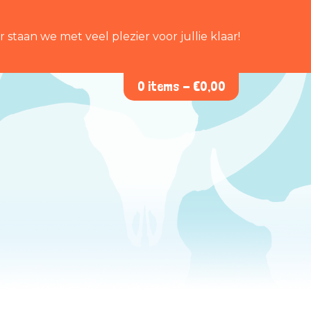
staan we met veel plezier voor jullie klaar!
0 items -
€
0,00