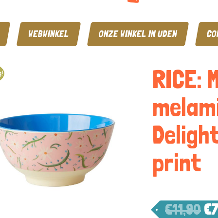
WEBWINKEL
ONZE WINKEL IN UDEN
CO
RICE: 
!
melami
Deligh
print
€
11,90
€
7