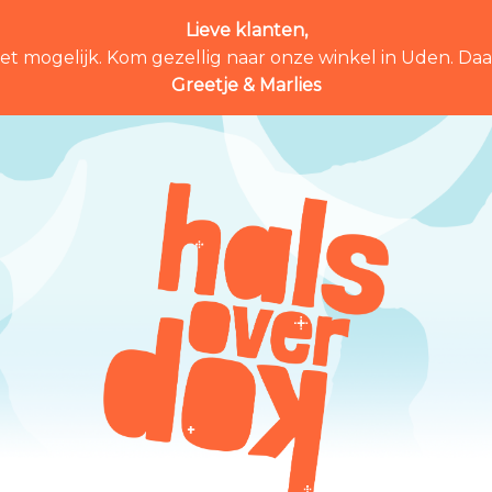
Lieve klanten,
et mogelijk. Kom gezellig naar onze winkel in Uden. Daar 
Greetje & Marlies