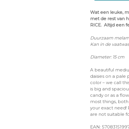
Wat een leuke, 
met de rest van he
RICE. Altijd een fe
Duurzaam melam
Kan in de vaatwass
Diameter: 15 cm
A beautiful medi
daisies on a pale 
color – we call thi
is big and spaciou
candy or as a flow
most things, both 
your exact need!
are not suitable 
EAN:
5708315199