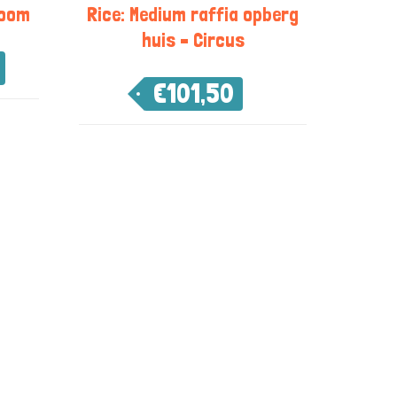
boom
Rice: Medium raffia opberg
huis – Circus
€
101,50