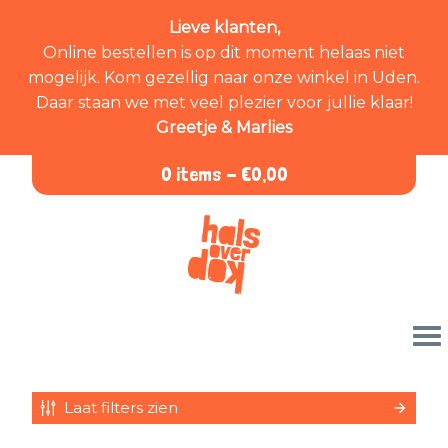
Lieve klanten,
Online bestellen is op dit moment helaas niet
mogelijk. Kom gezellig naar onze winkel in Uden.
Daar staan we met veel plezier voor jullie klaar!
Greetje & Marlies
0 items -
€
0,00
Laat filters zien