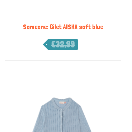
Someone: Gilet AISHA soft blue
€
32,99
€
16,50