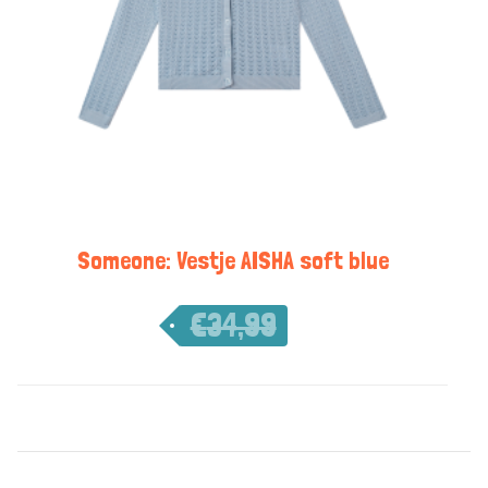
Someone: Vestje AISHA soft blue
€
34,99
€
17,50