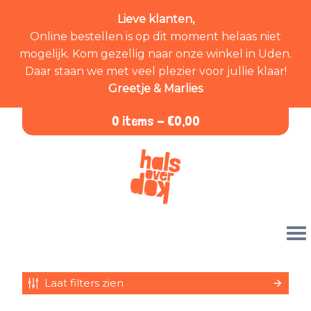
Lieve klanten,
Online bestellen is op dit moment helaas niet
mogelijk. Kom gezellig naar onze winkel in Uden.
Daar staan we met veel plezier voor jullie klaar!
Greetje & Marlies
0 items -
€
0,00
Laat filters zien