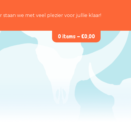
staan we met veel plezier voor jullie klaar!
0 items -
€
0,00