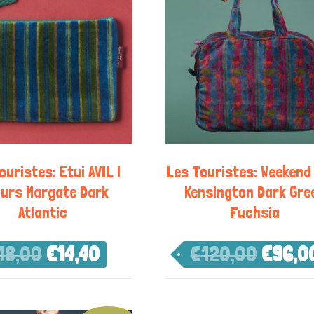
ouristes: Etui AVIL |
Les Touristes: Weekend 
ours Margate Dark
Kensington Dark Gre
Atlantic
Fuchsia
18,00
€
14,40
€
120,00
€
96,0