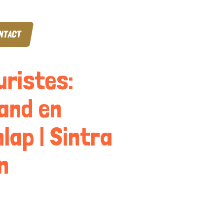
NTACT
uristes:
and en
lap | Sintra
n