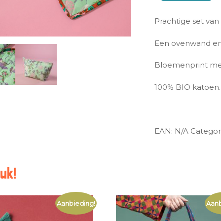
Prachtige set van 
Een ovenwand en
Bloemenprint met
100% BIO katoen.
EAN:
N/A
Categor
uk!
Aanbieding!
Aanb