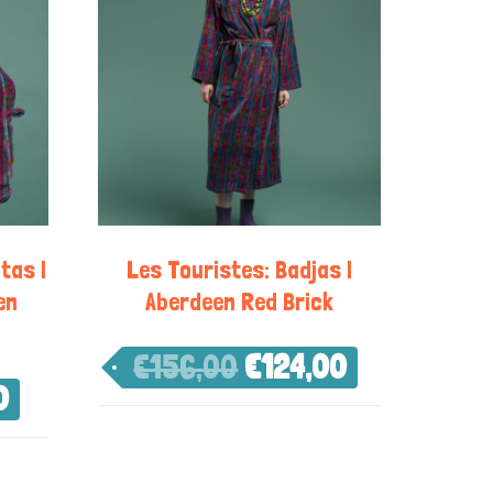
tas |
Les Touristes: Badjas |
en
Aberdeen Red Brick
€
156,00
€
124,00
0