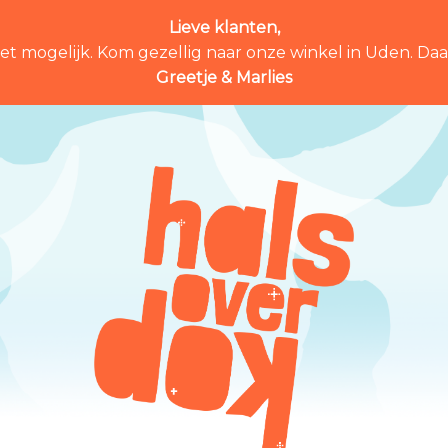
Lieve klanten,
et mogelijk. Kom gezellig naar onze winkel in Uden. Daar 
Greetje & Marlies