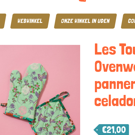
WEBWINKEL
ONZE WINKEL IN UDEN
CO
Les To
Ovenw
pannen
celado
€
21,00