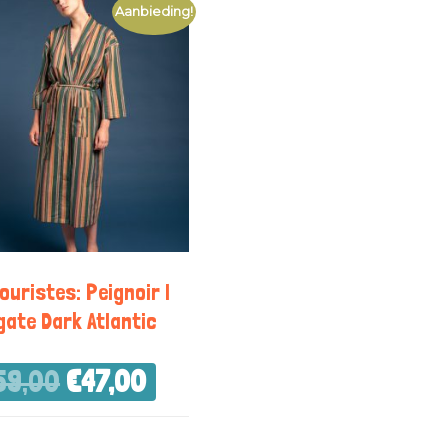
Aanbieding!
ouristes: Peignoir |
gate Dark Atlantic
59,00
€
47,00