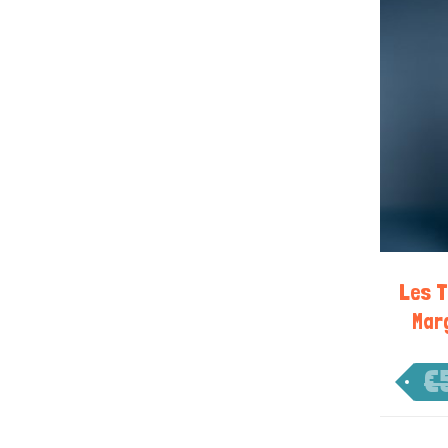
Les T
Mar
€