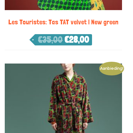
Les Touristes: Tas TAT velvet | New green
€
35,00
€
28,00
Aanbieding!