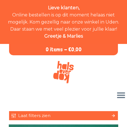
Lieve klanten,
Online bestellen is op dit moment helaas niet
mogelijk. Kom gezellig naar onze winkel in Uden.
Daar staan we met veel plezier voor jullie klaar!
Greetje & Marlies
0 items -
€
0,00
Laat filters zien