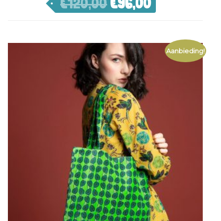
€
120,00
€
96,00
Aanbieding!