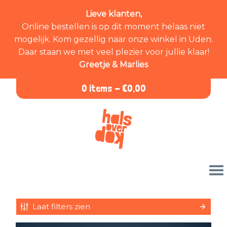
Lieve klanten,
Online bestellen is op dit moment helaas niet
mogelijk. Kom gezellig naar onze winkel in Uden.
Daar staan we met veel plezier voor jullie klaar!
Greetje & Marlies
0 items -
€
0,00
Laat filters zien