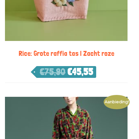
Rice: Grote raffia tas | Zacht roze
€
75,90
€
45,55
Aanbieding!