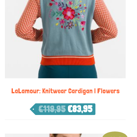
LaLamour: Knitwear Cardigan | Flowers
€
119,95
€
83,95