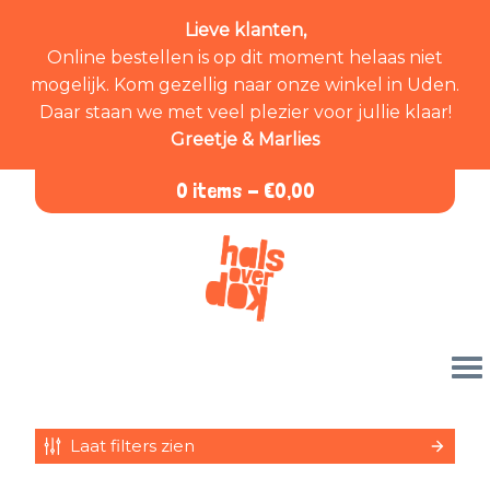
Lieve klanten,
Online bestellen is op dit moment helaas niet
mogelijk. Kom gezellig naar onze winkel in Uden.
Daar staan we met veel plezier voor jullie klaar!
Greetje & Marlies
0 items -
€
0,00
Laat filters zien