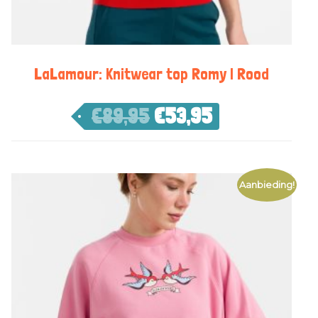
LaLamour: Knitwear top Romy | Rood
€
89,95
€
53,95
Aanbieding!