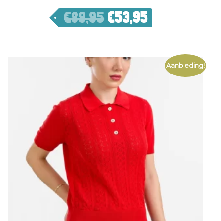
€
89,95
€
53,95
Aanbieding!