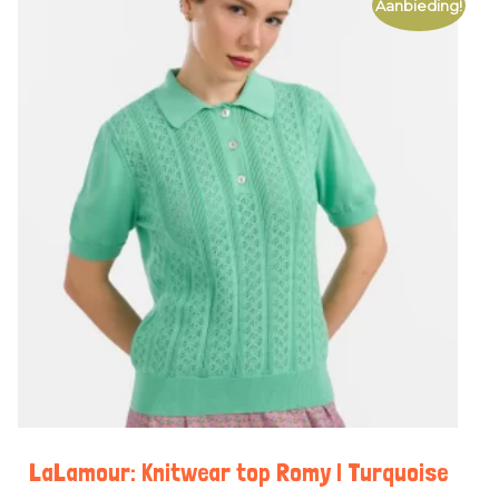
Aanbieding!
LaLamour: Knitwear top Romy | Turquoise