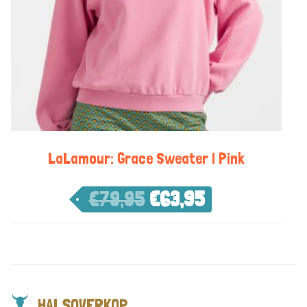
LaLamour: Grace Sweater | Pink
€
79,95
€
63,95
HALSOVERKOP