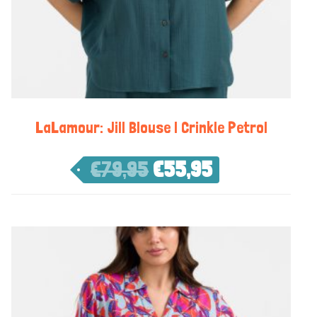
LaLamour: Jill Blouse | Crinkle Petrol
€
79,95
€
55,95