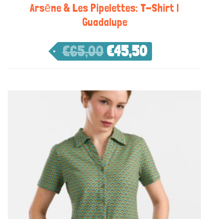
Arsēne & Les Pipelettes: T-Shirt |
Guadalupe
€
65,00
€
45,50