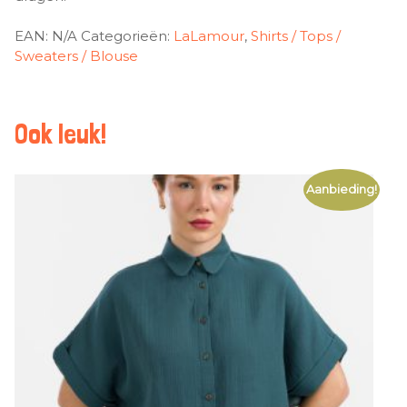
EAN:
N/A
Categorieën:
LaLamour
,
Shirts / Tops /
Sweaters / Blouse
Ook leuk!
Aanbieding!