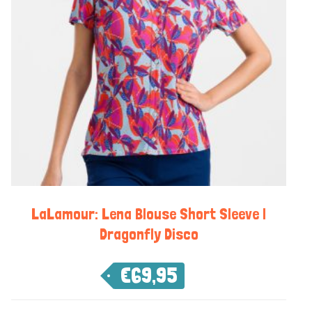
LaLamour: Lena Blouse Short Sleeve |
Dragonfly Disco
€
69,95