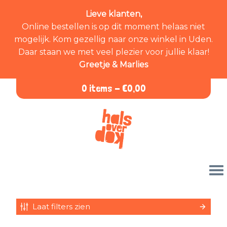
Lieve klanten,
Online bestellen is op dit moment helaas niet
mogelijk. Kom gezellig naar onze winkel in Uden.
Daar staan we met veel plezier voor jullie klaar!
Greetje & Marlies
0 items -
€
0,00
Laat filters zien