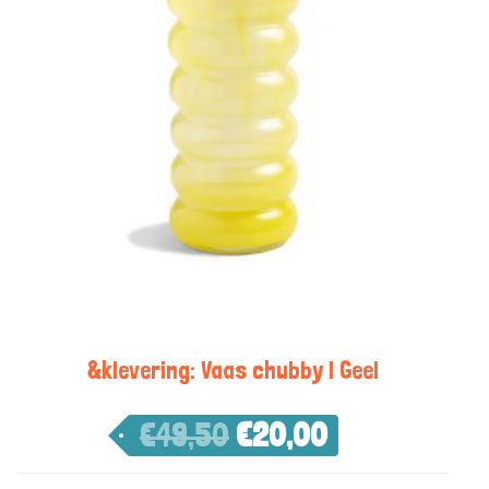
&klevering: Vaas chubby | Geel
€
49,50
€
20,00