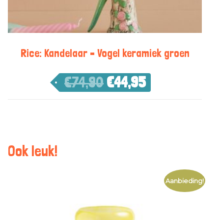
Rice: Kandelaar – Vogel keramiek groen
€
74,90
€
44,95
Ook leuk!
Aanbieding!