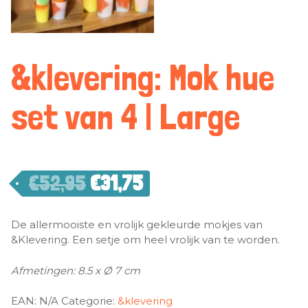
&klevering: Mok hue
set van 4 | Large
€
52,95
€
31,75
De allermooiste en vrolijk gekleurde mokjes van
&Klevering. Een setje om heel vrolijk van te worden.
Afmetingen: 8.5 x Ø 7 cm
EAN:
N/A
Categorie:
&klevering