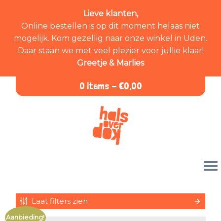
Lieve klanten,
Online bestellen is op dit moment helaas niet
mogelijk. Kom gezellig naar onze winkel in Uden.
Daar staan we met veel plezier voor jullie klaar!
Greetje & Marlies
0 items -
€
0,00
Laat filters zien
Aanbieding!