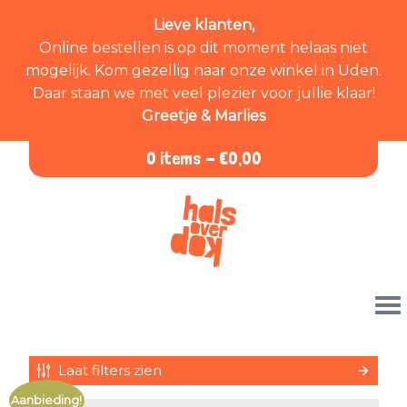
Lieve klanten,
Online bestellen is op dit moment helaas niet
mogelijk. Kom gezellig naar onze winkel in Uden.
Daar staan we met veel plezier voor jullie klaar!
Greetje & Marlies
0 items -
€
0,00
Laat filters zien
Aanbieding!