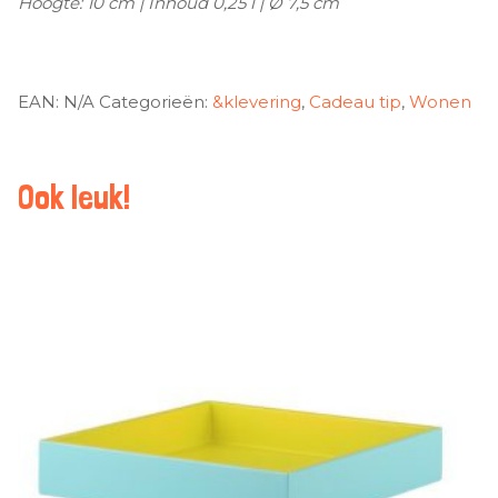
Hoogte: 10 cm | Inhoud 0,25 l | Ø 7,5 cm
EAN:
N/A
Categorieën:
&klevering
,
Cadeau tip
,
Wonen
Ook leuk!