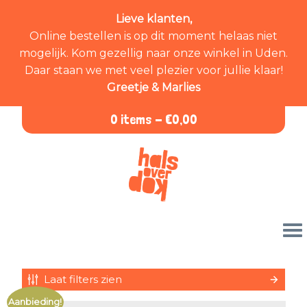
Lieve klanten,
Online bestellen is op dit moment helaas niet
mogelijk. Kom gezellig naar onze winkel in Uden.
Daar staan we met veel plezier voor jullie klaar!
Greetje & Marlies
0 items -
€
0,00
Laat filters zien
Aanbieding!