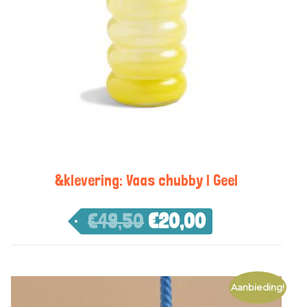
&klevering: Vaas chubby | Geel
€
49,50
€
20,00
Aanbieding!