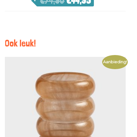
€
74,90
€
44,95
Ook leuk!
Aanbieding!