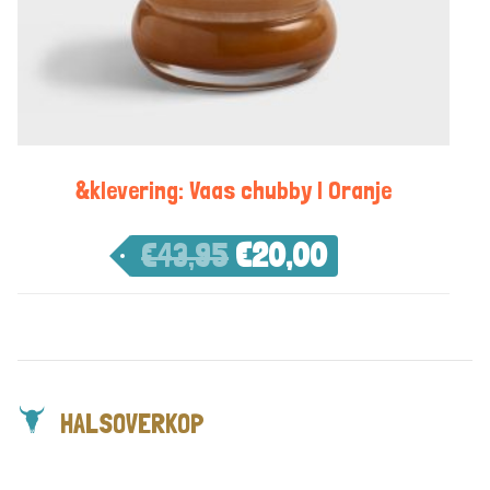
&klevering: Vaas chubby | Oranje
€
43,95
€
20,00
HALSOVERKOP