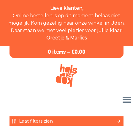
Lieve klanten,
Online bestellen is op dit moment helaas niet
mogelijk. Kom gezellig naar onze winkel in Uden.
Daar staan we met veel plezier voor jullie klaar!
Greetje & Marlies
0 items -
€
0,00
Laat filters zien