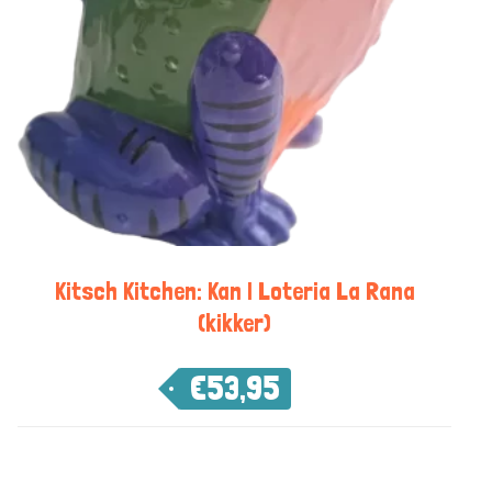
Kitsch Kitchen: Kan | Loteria La Rana
(kikker)
€
53,95