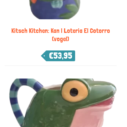
Kitsch Kitchen: Kan | Loteria El Cotorro
(vogel)
€
53,95