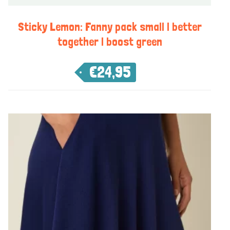
Sticky Lemon: Fanny pack small | better
together | boost green
€
24,95