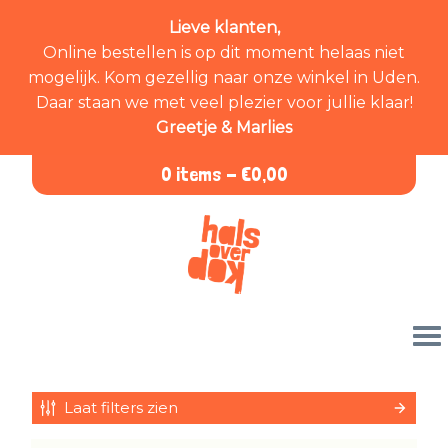
Lieve klanten,
Online bestellen is op dit moment helaas niet
mogelijk. Kom gezellig naar onze winkel in Uden.
Daar staan we met veel plezier voor jullie klaar!
Greetje & Marlies
0 items -
€
0,00
Laat filters zien