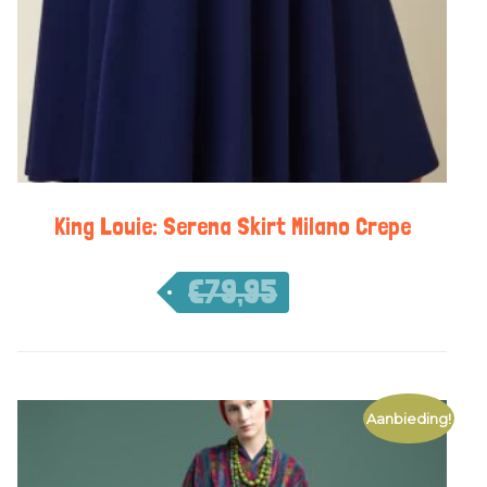
King Louie: Serena Skirt Milano Crepe
€
79,95
€
55,97
Aanbieding!