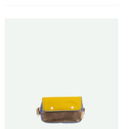
€
83,97