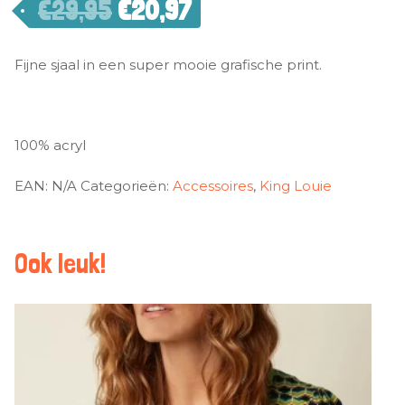
€
29,95
€
20,97
Fijne sjaal in een super mooie grafische print.
100% acryl
EAN:
N/A
Categorieën:
Accessoires
,
King Louie
Ook leuk!