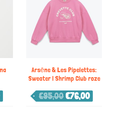
ina
Arsēne & Les Pipelettes:
Sweater | Shrimp Club roze
€
95,00
€
76,00