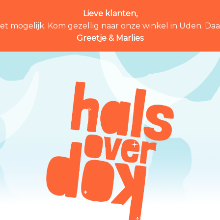
Lieve klanten,
et mogelijk. Kom gezellig naar onze winkel in Uden. Daar 
Greetje & Marlies