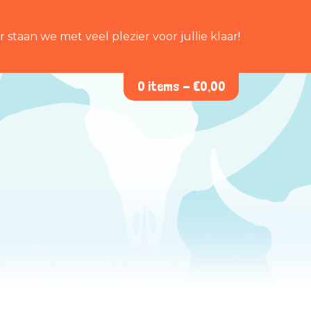
staan we met veel plezier voor jullie klaar!
0 items -
€
0,00