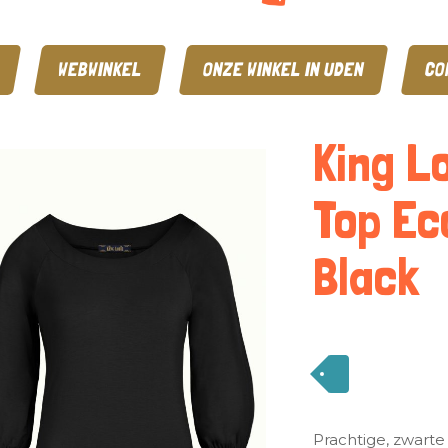
WEBWINKEL
ONZE WINKEL IN UDEN
CO
King L
Top Ec
Black
Prachtige, zwarte