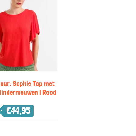
our: Sophie Top met
vlindermouwen | Rood
€
44,95