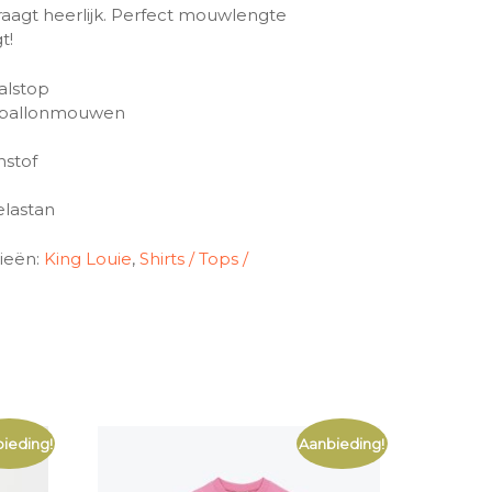
draagt heerlijk. Perfect mouwlengte
t!
alstop
 ballonmouwen
hstof
elastan
ieën:
King Louie
,
Shirts / Tops /
e
ieding!
Aanbieding!