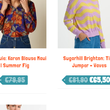
uie: Karen Blouse Maui
Sugarhill Brighton: T
| Summer Fig
Jumper – Waves
€
79,95
€
81,90
€
65,50
€
55,97