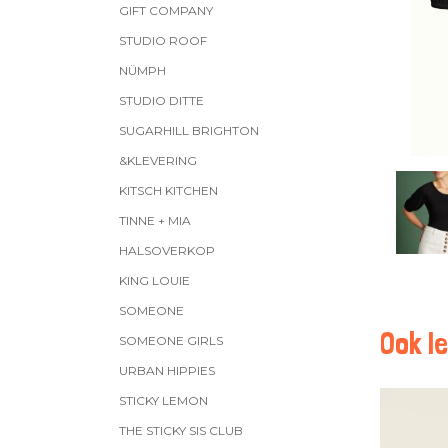
GIFT COMPANY
STUDIO ROOF
NÜMPH
STUDIO DITTE
SUGARHILL BRIGHTON
&KLEVERING
KITSCH KITCHEN
TINNE + MIA
HALSOVERKOP
KING LOUIE
SOMEONE
Ook le
SOMEONE GIRLS
URBAN HIPPIES
STICKY LEMON
THE STICKY SIS CLUB