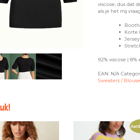
viscose, dus dat 
als je het mij vraag
Booth
Korte
Jersey
Stretc
92% viscose | 8% 
EAN:
N/A
Categor
Sweaters / Blous
uk!
Aanb