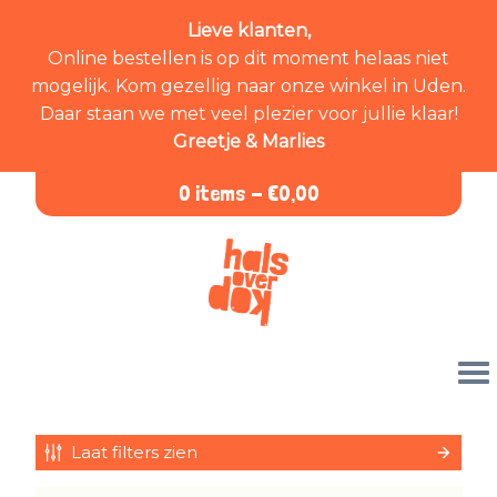
Lieve klanten,
Online bestellen is op dit moment helaas niet
mogelijk. Kom gezellig naar onze winkel in Uden.
Daar staan we met veel plezier voor jullie klaar!
Greetje & Marlies
0 items -
€
0,00
Laat filters zien