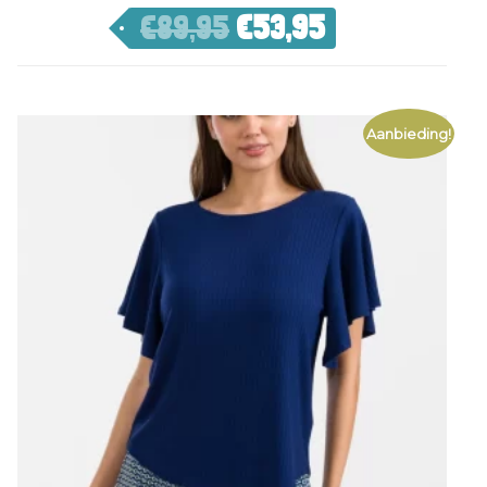
€
89,95
€
53,95
Aanbieding!