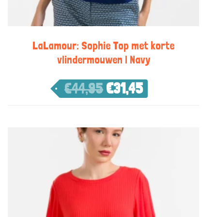
LaLamour: Sophie Top met korte
vlindermouwen | Navy
€
44,95
€
31,45