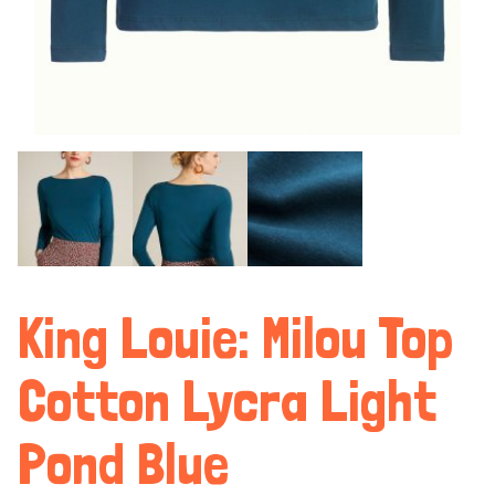
King Louie: Milou Top
Cotton Lycra Light
Pond Blue