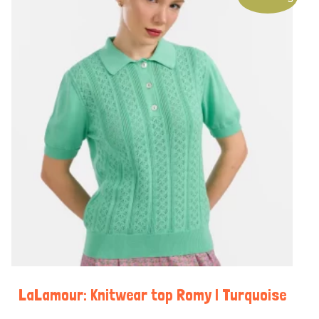
LaLamour: Knitwear top Romy | Turquoise