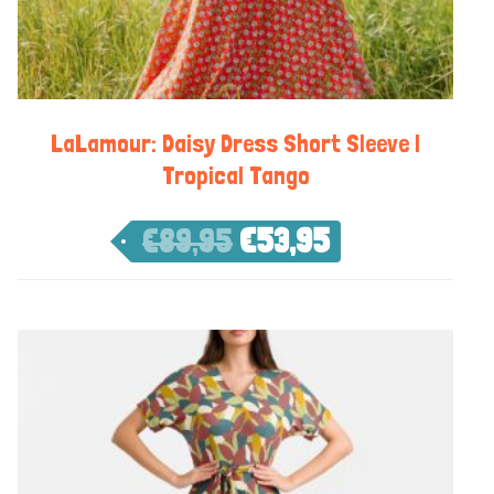
LaLamour: Daisy Dress Short Sleeve |
Tropical Tango
€
89,95
€
53,95