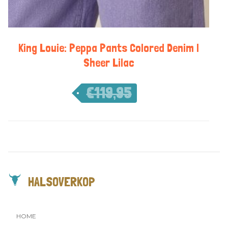
King Louie: Peppa Pants Colored Denim |
Sheer Lilac
€
119,95
€
83,97
HALSOVERKOP
HOME