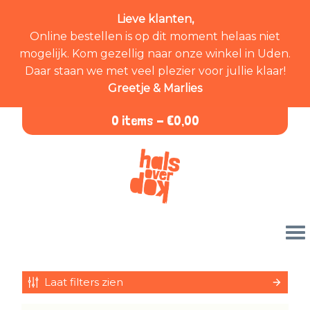
Lieve klanten,
Online bestellen is op dit moment helaas niet
mogelijk. Kom gezellig naar onze winkel in Uden.
Daar staan we met veel plezier voor jullie klaar!
Greetje & Marlies
0 items -
€
0,00
Laat filters zien