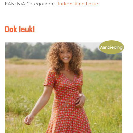
EAN:
N/A
Categorieën:
Jurken
,
King Louie
Ook leuk!
Aanbieding!