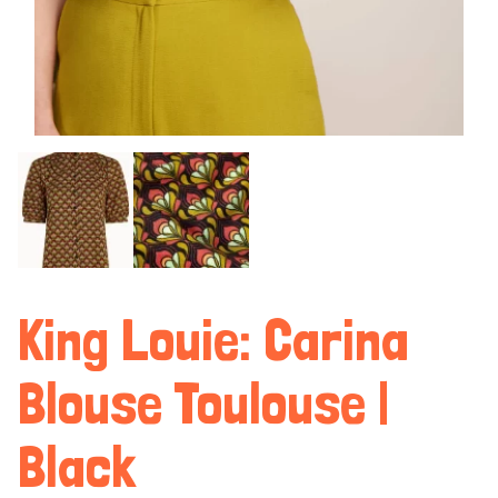
King Louie: Carina
Blouse Toulouse |
Black