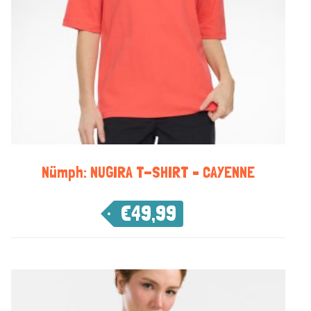
Nümph: NUGIRA T-SHIRT – CAYENNE
€
49,99