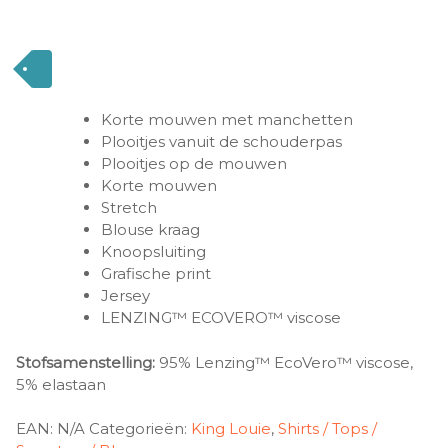
Korte mouwen met manchetten
Plooitjes vanuit de schouderpas
Plooitjes op de mouwen
Korte mouwen
Stretch
Blouse kraag
Knoopsluiting
Grafische print
Jersey
LENZING™ ECOVERO™ viscose
Stofsamenstelling:
95% Lenzing™ EcoVero™ viscose,
5% elastaan
EAN:
N/A
Categorieën:
King Louie
,
Shirts / Tops /