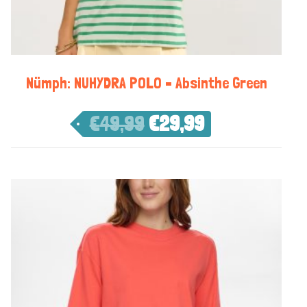
Nümph: NUHYDRA POLO – Absinthe Green
€
49,99
€
29,99