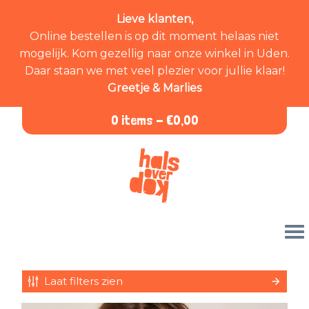
Lieve klanten,
Online bestellen is op dit moment helaas niet
mogelijk. Kom gezellig naar onze winkel in Uden.
Daar staan we met veel plezier voor jullie klaar!
Greetje & Marlies
0 items -
€
0,00
Laat filters zien