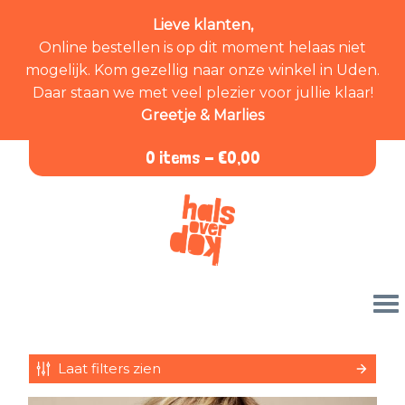
Lieve klanten,
Online bestellen is op dit moment helaas niet
mogelijk. Kom gezellig naar onze winkel in Uden.
Daar staan we met veel plezier voor jullie klaar!
Greetje & Marlies
0 items -
€
0,00
Laat filters zien