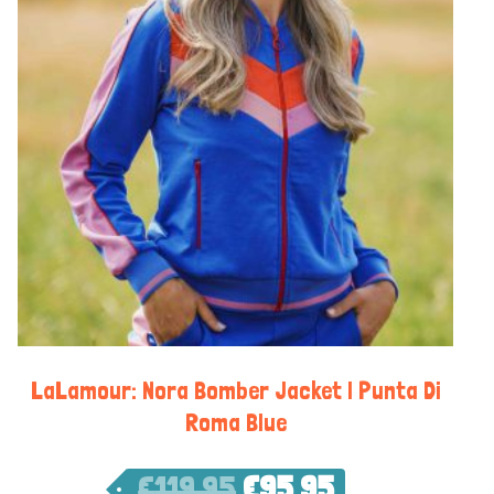
LaLamour: Nora Bomber Jacket | Punta Di
Roma Blue
€
119,95
€
95,95