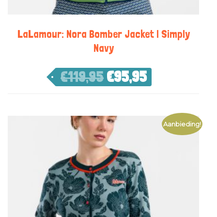
LaLamour: Nora Bomber Jacket | Simply
Navy
€
119,95
€
95,95
Aanbieding!