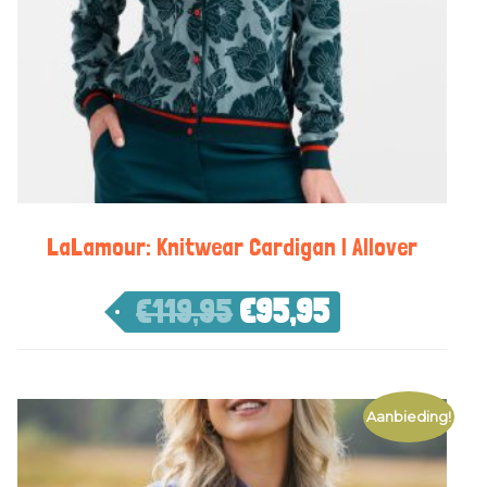
LaLamour: Knitwear Cardigan | Allover
€
119,95
€
95,95
Aanbieding!