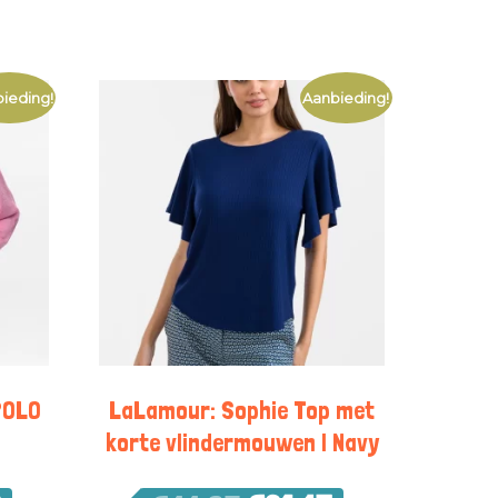
ieding!
Aanbieding!
POLO
LaLamour: Sophie Top met
korte vlindermouwen | Navy