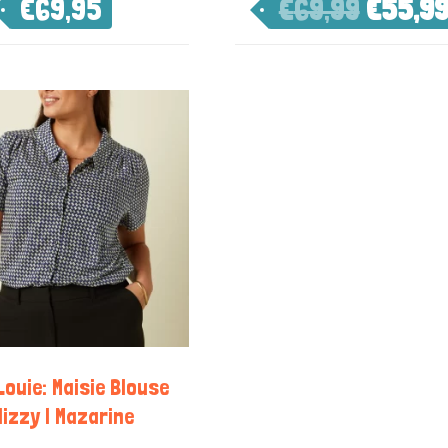
€
69,95
€
69,99
€
55,9
Louie: Maisie Blouse
lizzy | Mazarine