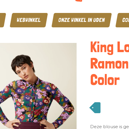
WEBWINKEL
ONZE WINKEL IN UDEN
CO
King L
Ramone
Color
Deze blouse is g