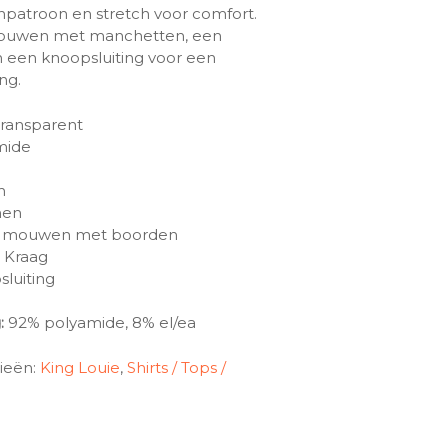
atroon en stretch voor comfort.
 mouwen met manchetten, een
n een knoopsluiting voor een
ng.
ransparent
mide
h
men
 mouwen met boorden
c Kraag
luiting
g:
92% polyamide, 8% el/ea
ieën:
King Louie
,
Shirts / Tops /
e