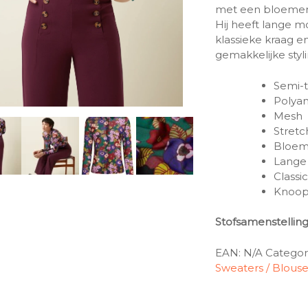
met een bloemenp
Hij heeft lange
klassieke kraag e
gemakkelijke styli
Semi-t
Polya
Mesh
Stretc
Bloe
Lange
Classi
Knoops
Stofsamenstellin
EAN:
N/A
Categor
Sweaters / Blous