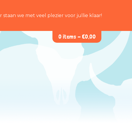
staan we met veel plezier voor jullie klaar!
0 items -
€
0,00