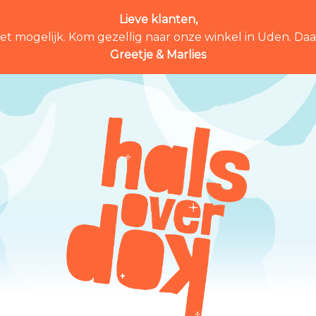
Lieve klanten,
et mogelijk. Kom gezellig naar onze winkel in Uden. Daar 
Greetje & Marlies