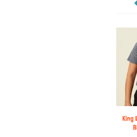
King 
B