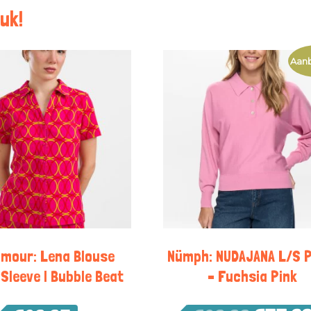
uk!
Aanb
mour: Lena Blouse
Nümph: NUDAJANA L/S 
Sleeve | Bubble Beat
– Fuchsia Pink