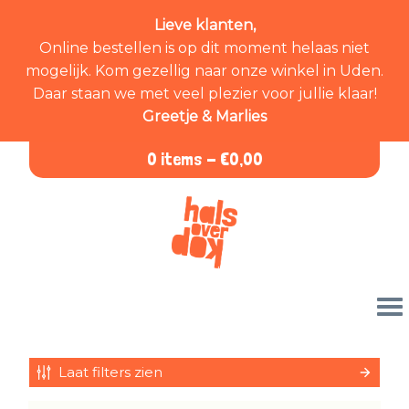
Lieve klanten,
Online bestellen is op dit moment helaas niet
mogelijk. Kom gezellig naar onze winkel in Uden.
Daar staan we met veel plezier voor jullie klaar!
Greetje & Marlies
0 items -
€
0,00
Laat filters zien