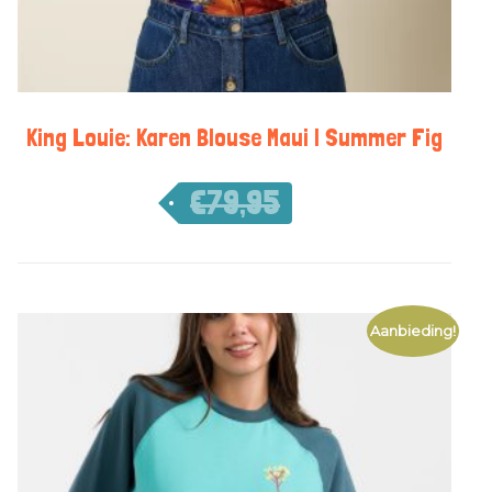
King Louie: Karen Blouse Maui | Summer Fig
€
79,95
€
55,97
Aanbieding!