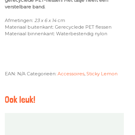
gerecyclede PET-flessen! Het tasje heeft een
verstelbare band.
Afmetingen:
23 x 6 x 14
cm
Materiaal buitenkant: Gerecyclede PET flessen
Materiaal binnenkant: Waterbestendig nylon
EAN:
N/A
Categorieën:
Accessoires
,
Sticky Lemon
Ook leuk!