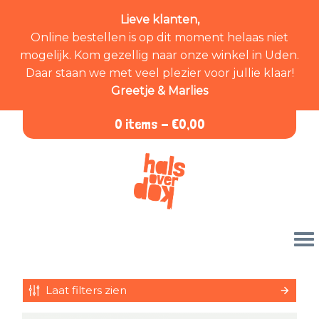
Lieve klanten,
Online bestellen is op dit moment helaas niet
mogelijk. Kom gezellig naar onze winkel in Uden.
Daar staan we met veel plezier voor jullie klaar!
Greetje & Marlies
0 items -
€
0,00
Laat filters zien