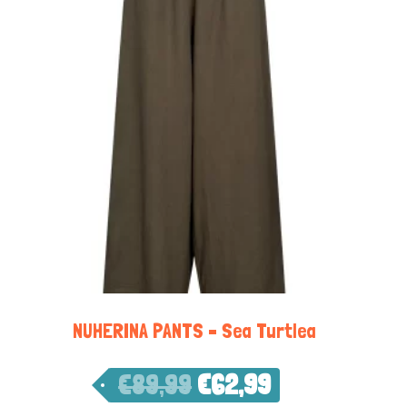
NUHERINA PANTS – Sea Turtlea
€
89,99
€
62,99