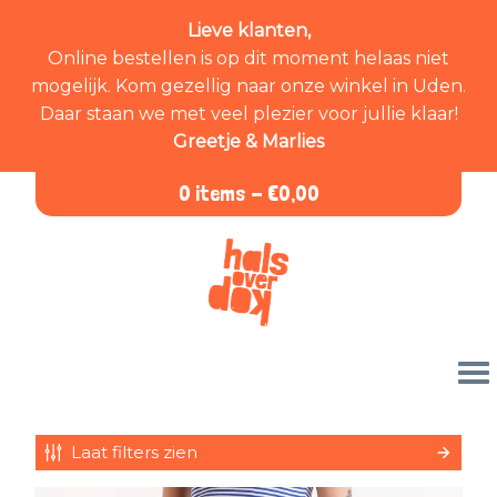
Lieve klanten,
Online bestellen is op dit moment helaas niet
mogelijk. Kom gezellig naar onze winkel in Uden.
Daar staan we met veel plezier voor jullie klaar!
Greetje & Marlies
0 items -
€
0,00
Laat filters zien