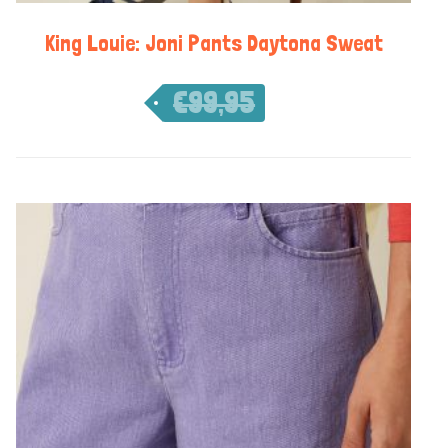
King Louie: Joni Pants Daytona Sweat
€
99,95
€
69,97