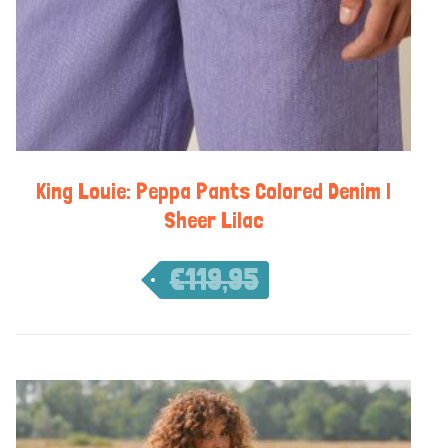
King Louie: Peppa Pants Colored Denim |
Sheer Lilac
€
119,95
€
83,97