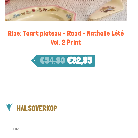
Rice: Taart plateau – Rood – Nathalie Lété
Vol. 2 Print
€
54,90
€
32,95
HALSOVERKOP
HOME