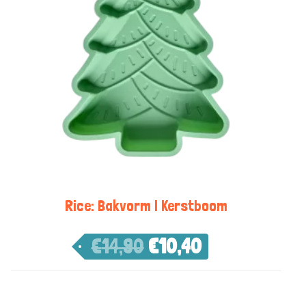
Rice: Bakvorm | Kerstboom
€
14,90
€
10,40