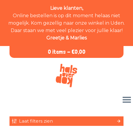
Lieve klanten,
Online bestellen is op dit moment helaas niet
mogelijk. Kom gezellig naar onze winkel in Uden.
Daar staan we met veel plezier voor jullie klaar!
Greetje & Marlies
0 items -
€
0,00
Laat filters zien