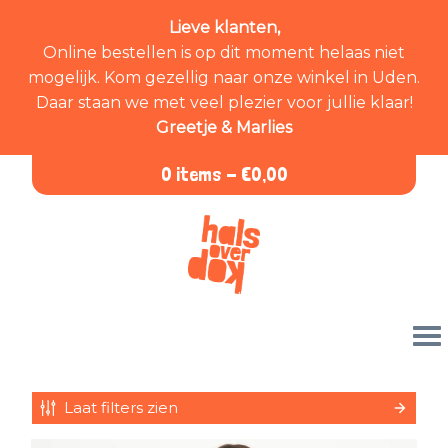
Lieve klanten,
Online bestellen is op dit moment helaas niet
mogelijk. Kom gezellig naar onze winkel in Uden.
Daar staan we met veel plezier voor jullie klaar!
Greetje & Marlies
0 items -
€
0,00
Laat filters zien