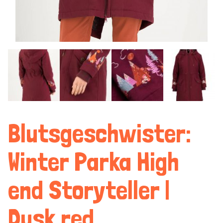
Blutsgeschwister:
Winter Parka High
end Storyteller |
Dusk red