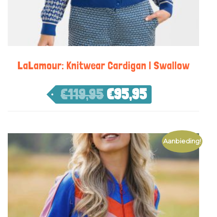
LaLamour: Knitwear Cardigan | Swallow
€
119,95
€
95,95
Aanbieding!