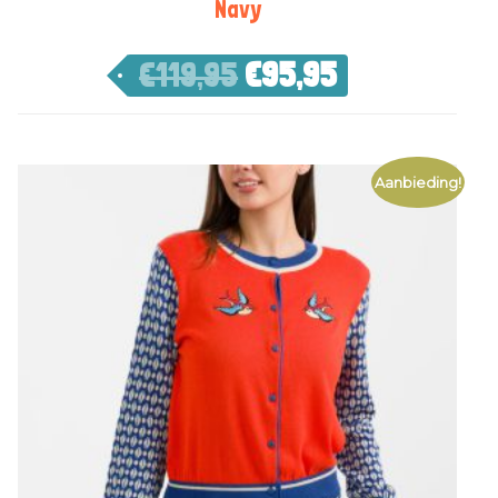
Navy
€
119,95
€
95,95
Aanbieding!