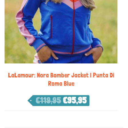
LaLamour: Nora Bomber Jacket | Punta Di
Roma Blue
€
119,95
€
95,95